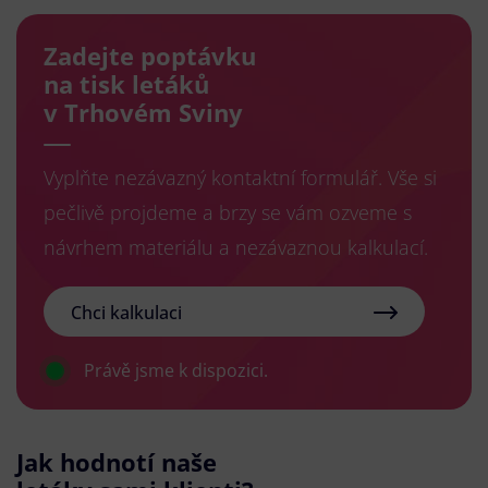
Zadejte poptávku
na tisk letáků
v Trhovém Sviny
Vyplňte nezávazný kontaktní formulář. Vše si
pečlivě projdeme a brzy se vám ozveme s
návrhem materiálu a nezávaznou kalkulací.
Chci kalkulaci
Právě jsme k dispozici.
Jak hodnotí naše