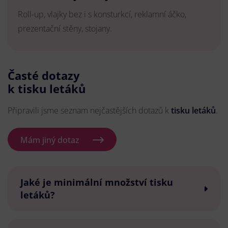
Roll-up, vlajky bez i s konsturkcí, reklamní áčko,
prezentační stěny, stojany.
Časté dotazy
k tisku letáků
Připravili jsme seznam nejčastějších dotazů k
tisku letáků
.
Mám jiný dotaz
Jaké je minimální množství tisku
letáků?