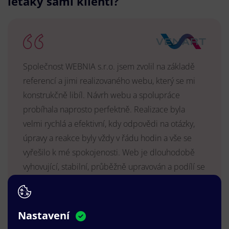
letáky sami klienti?
Společnost WEBNIA s.r.o. jsem zvolil na základě
referencí a jimi realizovaného webu, který se mi
konstrukčně libíl. Návrh webu a spolupráce
probíhala naprosto perfektně. Realizace byla
velmi rychlá a efektivní, kdy odpovědi na otázky,
úpravy a reakce byly vždy v řádu hodin a vše se
vyřešilo k mé spokojenosti. Web je dlouhodobě
vyhovující, stabilní, průběžně upravován a podílí se
na pozitivním vnímání naší značky.
MUDr. Radek Vyšohlíd
,
Nastavení
VENART s.r.o.