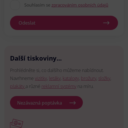
Souhlasím se
zpracováním osobních údajů
Odeslat
Další tiskoviny...
Prohlédněte si, co dalšího můžeme nabídnout.
Navrhneme
vizitky
,
letáky
,
katalogy
,
brožury
,
složky
,
plakáty
a různé
reklamní systémy
na míru.
Nezávazná poptávka