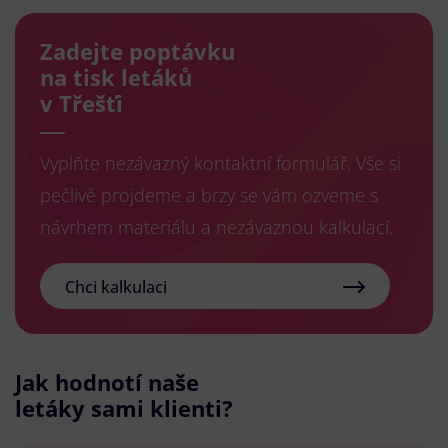
Zadejte poptávku
na tisk letáků
v Třešťi
Vyplňte nezávazný kontaktní formulář. Vše si
pečlivě projdeme a brzy se vám ozveme s
návrhem materiálu a nezávaznou kalkulací.
Chci kalkulaci
Jak hodnotí naše
letáky sami klienti?