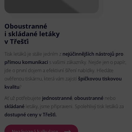
Oboustranné
i skládané letáky
v Třešťi
Tisk letáků je stále jedním z
nejúčinnějších nástrojů pro
přímou komunikaci
s vašimi zákazníky. Nejde jen o papír,
jde o první dojem a efektivní šíření nabídky. Hledáte
ověřenou tiskárnu, která vám zajistí
špičkovou tiskovou
kvalitu
?
Ať už potřebujete
jednostranné
,
oboustranné
nebo
skládané
letáky, jsme připraveni. Spolehlivý tisk letáků za
dostupné ceny v Třešťi.
Nezávazná kalkulace