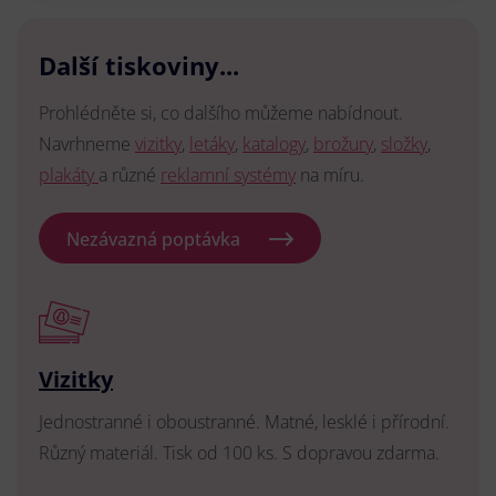
Další tiskoviny...
Prohlédněte si, co dalšího můžeme nabídnout.
Navrhneme
vizitky
,
letáky
,
katalogy
,
brožury
,
složky
,
plakáty
a různé
reklamní systémy
na míru.
Nezávazná poptávka
Vizitky
Jednostranné i oboustranné. Matné, lesklé i přírodní.
Různý materiál. Tisk od 100 ks. S dopravou zdarma.