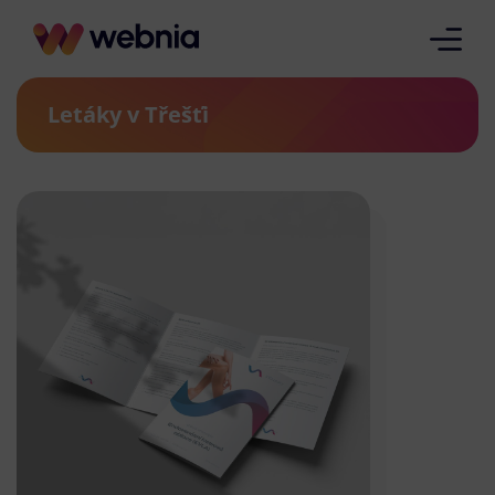
Letáky v Třešťi