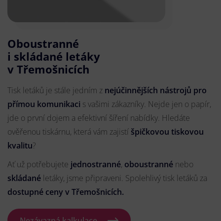
Oboustranné
i skládané letáky
v Třemošnicích
Tisk letáků je stále jedním z
nejúčinnějších nástrojů pro
přímou komunikaci
s vašimi zákazníky. Nejde jen o papír,
jde o první dojem a efektivní šíření nabídky. Hledáte
ověřenou tiskárnu, která vám zajistí
špičkovou tiskovou
kvalitu
?
Ať už potřebujete
jednostranné
,
oboustranné
nebo
skládané
letáky, jsme připraveni. Spolehlivý tisk letáků za
dostupné ceny v Třemošnicích.
Nezávazná kalkulace