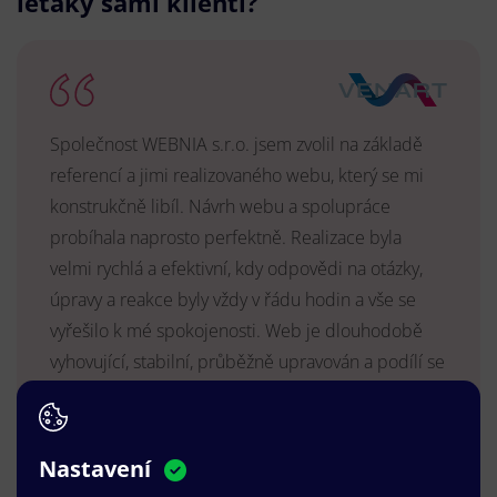
letáky sami klienti?
Společnost WEBNIA s.r.o. jsem zvolil na základě
referencí a jimi realizovaného webu, který se mi
konstrukčně libíl. Návrh webu a spolupráce
probíhala naprosto perfektně. Realizace byla
velmi rychlá a efektivní, kdy odpovědi na otázky,
úpravy a reakce byly vždy v řádu hodin a vše se
vyřešilo k mé spokojenosti. Web je dlouhodobě
vyhovující, stabilní, průběžně upravován a podílí se
na pozitivním vnímání naší značky.
MUDr. Radek Vyšohlíd
,
VENART s.r.o.
Nastavení