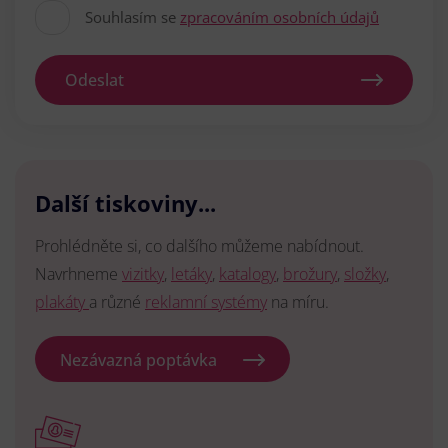
Souhlasím se
zpracováním osobních údajů
Odeslat
Další tiskoviny...
Prohlédněte si, co dalšího můžeme nabídnout.
Navrhneme
vizitky
,
letáky
,
katalogy
,
brožury
,
složky
,
plakáty
a různé
reklamní systémy
na míru.
Nezávazná poptávka