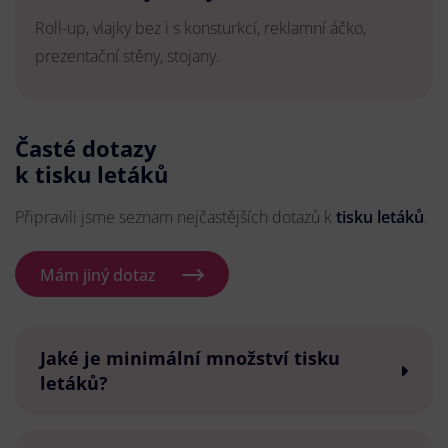
Roll-up, vlajky bez i s konsturkcí, reklamní áčko,
prezentační stěny, stojany.
Časté dotazy
k tisku letáků
Připravili jsme seznam nejčastějších dotazů k
tisku letáků
.
Mám jiný dotaz
Jaké je minimální množství tisku
letáků?