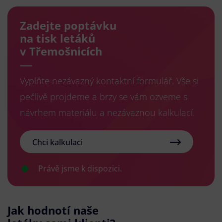
Zadejte poptávku
na tisk letáků
v Třemošnicích
Vyplňte nezávazný kontaktní formulář. Vše si
pečlivě projdeme a brzy se vám ozveme s
návrhem materiálu a nezávaznou kalkulací.
Chci kalkulaci
Právě jsme k dispozici.
Jak hodnotí naše