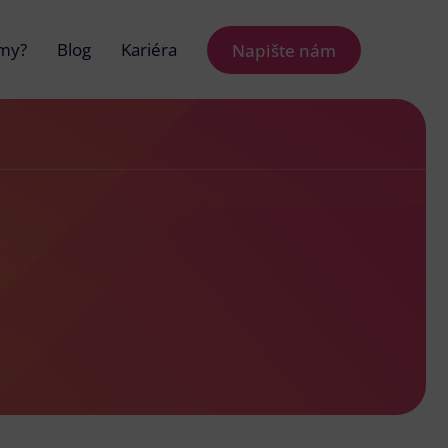
 my?
Blog
Kariéra
Napište nám