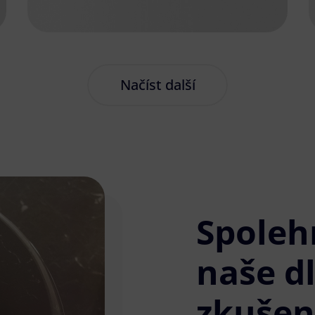
Načíst další
Spoleh
naše d
zkušen