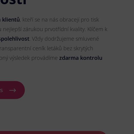
 klientů
, kteří se na nás obracejí pro tisk
u nejlepší zárukou prvotřídní kvality. Klíčem k
spolehlivost
. Vždy dodržujeme smluvené
ransparentní ceník letáků bez skrytých
ybný výsledek provádíme
zdarma kontrolu
ás