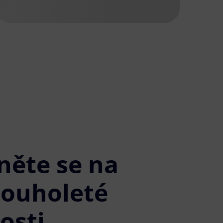
něte se na
louholeté
osti