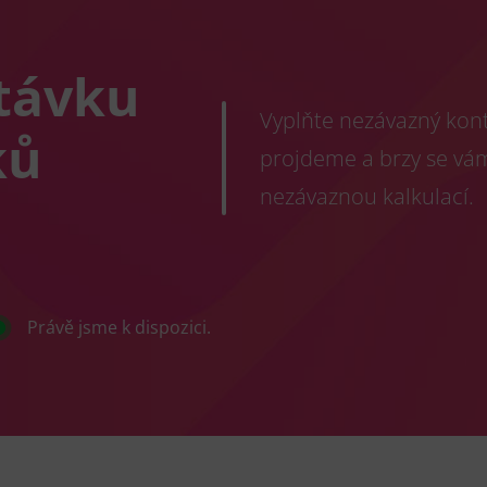
távku
Vyplňte nezávazný konta
ků
projdeme a brzy se vá
nezávaznou kalkulací.
Právě jsme k dispozici.