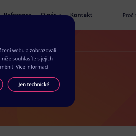
Reference
O nás
Kontakt
Proč
zení webu a zobrazovali
íže souhlasíte s jejich
změnit.
Více informací
užimi
Jen technické