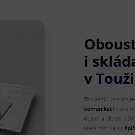
Obous
i sklád
v Touž
Tisk letáků je stále 
komunikaci
s vašimi
dojem a efektivní ší
která vám zajistí
špi