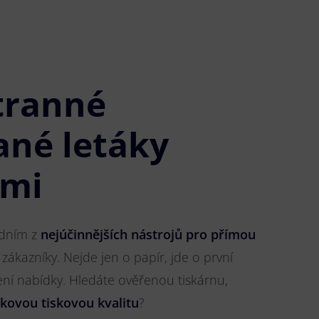
tranné
ané letáky
imi
jedním z
nejúčinnějších nástrojů pro přímou
 zákazníky. Nejde jen o papír, jde o první
ření nabídky. Hledáte ověřenou tiskárnu,
čkovou tiskovou kvalitu
?