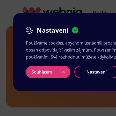
Služby
Nastavení
Letáky v Toužimi
Používáme cookies, abychom usnadnili prochá
obsah odpovídající vašim zájmům. Potvrzením n
používáním. Své rozhodnutí můžete kdykoliv 
Letáky v To
Souhlasím
Nastavení