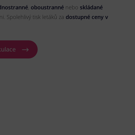
dnostranné
,
oboustranné
nebo
skládané
ni. Spolehlivý tisk letáků za
dostupné ceny v
kulace