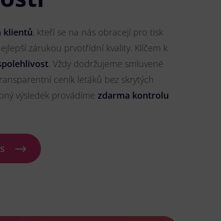
 klientů
, kteří se na nás obracejí pro tisk
nejlepší zárukou prvotřídní kvality. Klíčem k
spolehlivost
. Vždy dodržujeme smluvené
ransparentní ceník letáků bez skrytých
ybný výsledek provádíme
zdarma kontrolu
ás