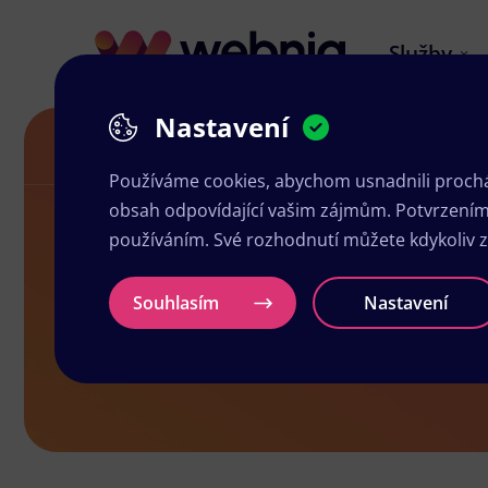
Služby
Nastavení
Letáky v Teplé
Používáme cookies, abychom usnadnili prochá
obsah odpovídající vašim zájmům. Potvrzením n
používáním. Své rozhodnutí můžete kdykoliv 
Letáky v Tep
Souhlasím
Nastavení