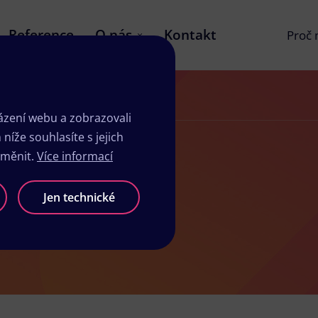
Reference
O nás
Kontakt
Proč
zení webu a zobrazovali
íže souhlasíte s jejich
změnit.
Více informací
lé
Jen technické