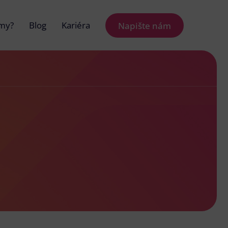
 my?
Blog
Kariéra
Napište nám