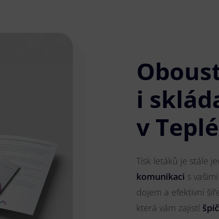
Obous
i sklád
v Teplé
Tisk letáků je stále 
komunikaci
s vašimi
dojem a efektivní ší
která vám zajistí
špi