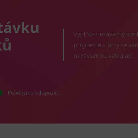
távku
Vyplňte nezávazný konta
ků
projdeme a brzy se vá
nezávaznou kalkulací.
Právě jsme k dispozici.