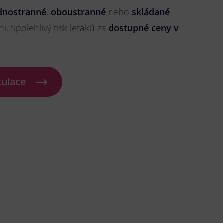
dnostranné
,
oboustranné
nebo
skládané
ni. Spolehlivý tisk letáků za
dostupné ceny v
kulace