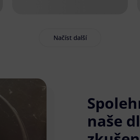
Načíst další
Spoleh
naše d
zkušen