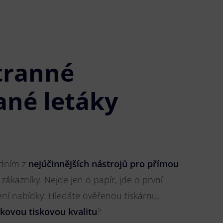
tranné
ané letáky
jedním z
nejúčinnějších nástrojů pro přímou
 zákazníky. Nejde jen o papír, jde o první
ření nabídky. Hledáte ověřenou tiskárnu,
čkovou tiskovou kvalitu
?