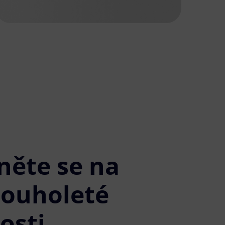
něte se na
louholeté
osti