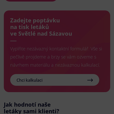
Zadejte poptávku
na tisk letáků
ve Světlé nad Sázavou
Vyplňte nezávazný kontaktní formulář. Vše si
pečlivě projdeme a brzy se vám ozveme s
návrhem materiálu a nezávaznou kalkulací.
Chci kalkulaci
Jak hodnotí naše
letáky sami klienti?