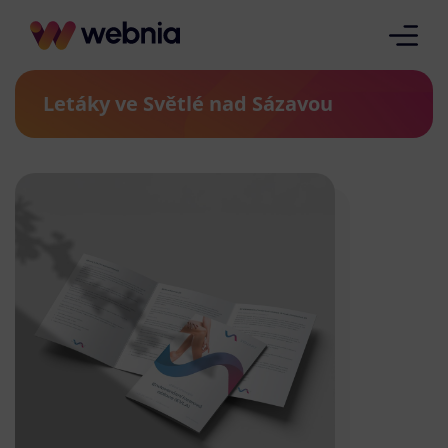
Letáky ve Světlé nad Sázavou