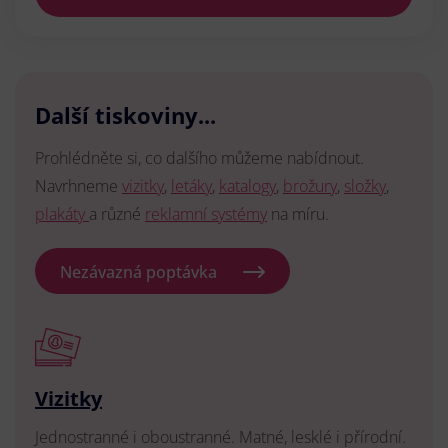
Další tiskoviny...
Prohlédněte si, co dalšího můžeme nabídnout.
Navrhneme
vizitky
,
letáky
,
katalogy
,
brožury
,
složky
,
plakáty
a různé
reklamní systémy
na míru.
Nezávazná poptávka
Vizitky
Jednostranné i oboustranné. Matné, lesklé i přírodní.