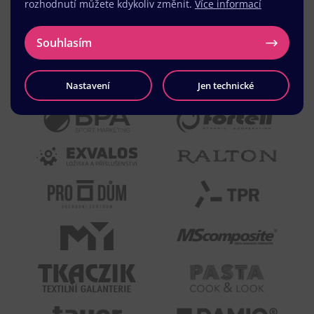
rozhodnutí můžete kdykoliv změnit.
Více informací
Souhlasím
Nastavení
Jen technické