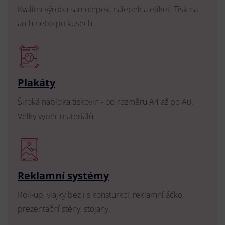
Kvalitní výroba samolepek, nálepek a etiket. Tisk na
arch nebo po kusech.
Plakáty
Široká nabídka tiskovin - od rozměru A4 až po A0.
Velký výběr materiálů.
Reklamní systémy
Roll-up, vlajky bez i s konsturkcí, reklamní áčko,
prezentační stěny, stojany.