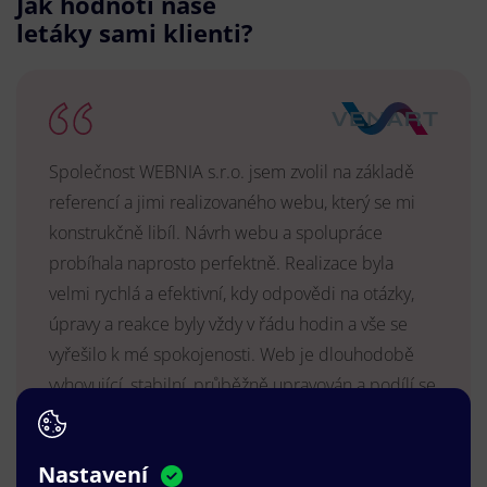
Jak hodnotí naše
letáky sami klienti?
Společnost WEBNIA s.r.o. jsem zvolil na základě
referencí a jimi realizovaného webu, který se mi
konstrukčně libíl. Návrh webu a spolupráce
probíhala naprosto perfektně. Realizace byla
velmi rychlá a efektivní, kdy odpovědi na otázky,
úpravy a reakce byly vždy v řádu hodin a vše se
vyřešilo k mé spokojenosti. Web je dlouhodobě
vyhovující, stabilní, průběžně upravován a podílí se
na pozitivním vnímání naší značky.
MUDr. Radek Vyšohlíd
,
Nastavení
VENART s.r.o.