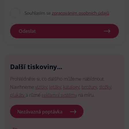
Souhlasím se
zpracováním osobních údajů
Odeslat
Další tiskoviny...
Prohlédněte si, co dalšího můžeme nabídnout.
Navrhneme
vizitky
,
letáky
,
katalogy
,
brožury
,
složky
,
plakáty
a různé
reklamní systémy
na míru.
Nezávazná poptávka