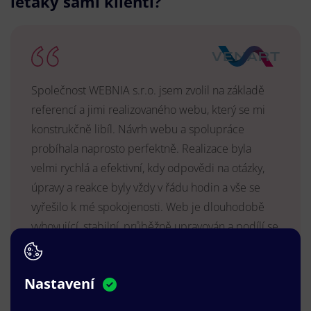
letáky sami klienti?
Společnost WEBNIA s.r.o. jsem zvolil na základě
referencí a jimi realizovaného webu, který se mi
konstrukčně libíl. Návrh webu a spolupráce
probíhala naprosto perfektně. Realizace byla
velmi rychlá a efektivní, kdy odpovědi na otázky,
úpravy a reakce byly vždy v řádu hodin a vše se
vyřešilo k mé spokojenosti. Web je dlouhodobě
vyhovující, stabilní, průběžně upravován a podílí se
na pozitivním vnímání naší značky.
MUDr. Radek Vyšohlíd
,
Nastavení
VENART s.r.o.