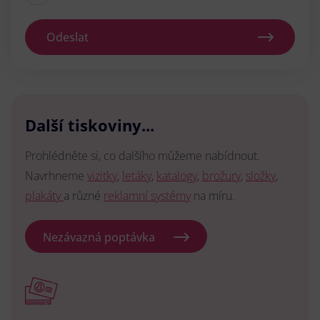
Odeslat
Další tiskoviny...
Prohlédněte si, co dalšího můžeme nabídnout.
Navrhneme
vizitky
,
letáky
,
katalogy
,
brožury
,
složky
,
plakáty
a různé
reklamní systémy
na míru.
Nezávazná poptávka