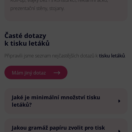
Roll-up, vlajky bez i s konsturkcí, reklamní áčko,
prezentační stěny, stojany.
Časté dotazy
k tisku letáků
Připravili jsme seznam nejčastějších dotazů k
tisku letáků
.
Mám jiný dotaz
Jaké je minimální množství tisku
letáků?
Jakou gramáž papíru zvolit pro tisk