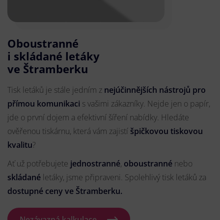
Oboustranné
i skládané letáky
ve Štramberku
Tisk letáků je stále jedním z
nejúčinnějších nástrojů pro
přímou komunikaci
s vašimi zákazníky. Nejde jen o papír,
jde o první dojem a efektivní šíření nabídky. Hledáte
ověřenou tiskárnu, která vám zajistí
špičkovou tiskovou
kvalitu
?
Ať už potřebujete
jednostranné
,
oboustranné
nebo
skládané
letáky, jsme připraveni. Spolehlivý tisk letáků za
dostupné ceny ve Štramberku.
Nezávazná kalkulace