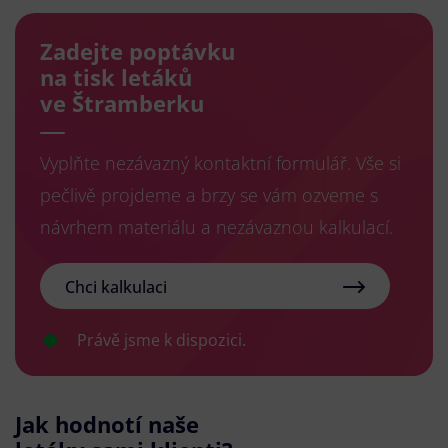
Zadejte poptávku
na tisk letáků
ve Štramberku
Vyplňte nezávazný kontaktní formulář. Vše si
pečlivě projdeme a brzy se vám ozveme s
návrhem materiálu a nezávaznou kalkulací.
Chci kalkulaci
Právě jsme k dispozici.
Jak hodnotí naše