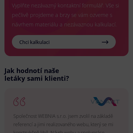
Vyplňte nezávazný kontaktní formulář. Vše si
pečlivě projdeme a brzy se vám ozveme s
návrhem materiálu a nezávaznou kalkulací.
Chci kalkulaci
Jak hodnotí naše
letáky sami klienti?
Společnost WEBNIA s.r.o. jsem zvolil na základě
referencí a jimi realizovaného webu, který se mi
konstrukčně libíl. Návrh webu a spolupráce