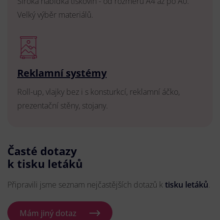
Široká nabídka tiskovin - od rozměru A4 až po A0.
Velký výběr materiálů.
Reklamní systémy
Roll-up, vlajky bez i s konsturkcí, reklamní áčko,
prezentační stěny, stojany.
Časté dotazy
k tisku letáků
Připravili jsme seznam nejčastějších dotazů k
tisku letáků
.
Mám jiný dotaz