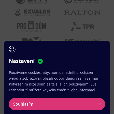
Nastavení
Používáme cookies, abychom usnadnili procházení
webu a zobrazovali obsah odpovídající vašim zájmům.
Potvrzením níže souhlasíte s jejich používáním. Své
rozhodnutí můžete kdykoliv změnit.
Více informací
Máte zájem o
tisk letáků
Souhlasím
v Strakonicích?