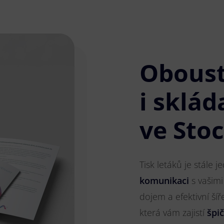
Obous
i sklád
ve Sto
Tisk letáků je stále 
komunikaci
s vašimi
dojem a efektivní ší
která vám zajistí
špi