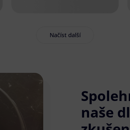
Načíst další
Spoleh
naše d
zkušen