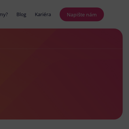
 my?
Blog
Kariéra
Napište nám