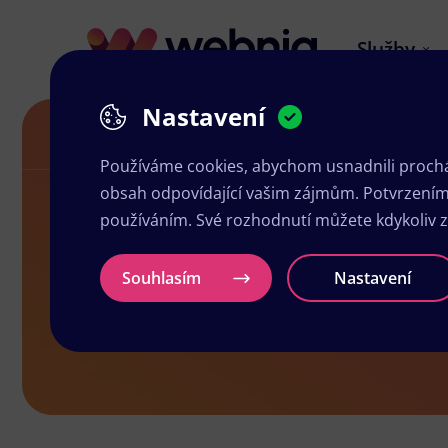
Služby
Nastavení
Letáky ve Stochově
Používáme cookies, abychom usnadnili prochá
obsah odpovídající vašim zájmům. Potvrzením n
používáním. Své rozhodnutí můžete kdykoliv 
Letáky ve S
Souhlasím
Nastavení