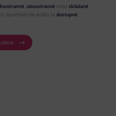
dnostranné
,
oboustranné
nebo
skládané
ni. Spolehlivý tisk letáků za
dostupné
kulace