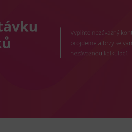
távku
Vyplňte nezávazný konta
ků
projdeme a brzy se vá
nezávaznou kalkulací.