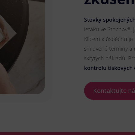
Stovky spokojených
letáků ve Stochově, j
Klíčem k úspěchu je
smluvené termíny a 
skrytých nákladů. P
kontrolu tiskových 
Kontaktujte n