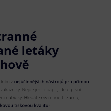
tranné
ané letáky
chově
jedním z
nejúčinnějších nástrojů pro přímou
 zákazníky. Nejde jen o papír, jde o první
ření nabídky. Hledáte ověřenou tiskárnu,
čkovou tiskovou kvalitu
?