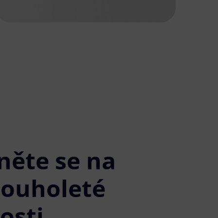
něte se na
louholeté
osti