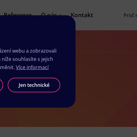
Reference
O nás
Kontakt
Proč
zení webu a zobrazovali
íže souhlasíte s jejich
změnit.
Více informací
tochově
Jen technické