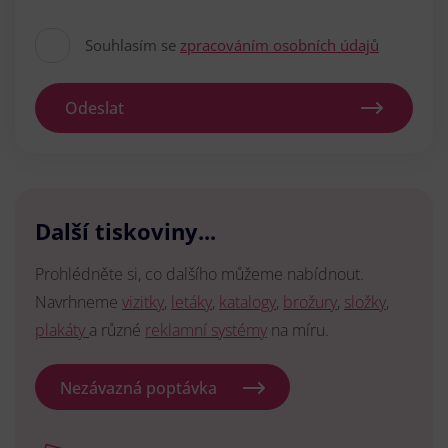
Souhlasím se
zpracováním osobních údajů
Odeslat
Další tiskoviny...
Prohlédněte si, co dalšího můžeme nabídnout.
Navrhneme
vizitky
,
letáky
,
katalogy
,
brožury
,
složky
,
plakáty
a různé
reklamní systémy
na míru.
Nezávazná poptávka