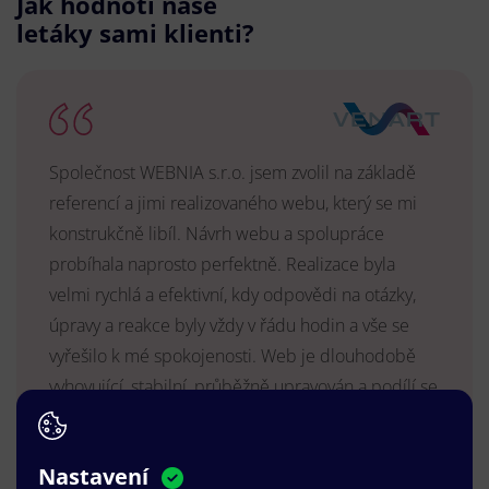
Jak hodnotí naše
letáky sami klienti?
Společnost WEBNIA s.r.o. jsem zvolil na základě
referencí a jimi realizovaného webu, který se mi
konstrukčně libíl. Návrh webu a spolupráce
probíhala naprosto perfektně. Realizace byla
velmi rychlá a efektivní, kdy odpovědi na otázky,
úpravy a reakce byly vždy v řádu hodin a vše se
vyřešilo k mé spokojenosti. Web je dlouhodobě
vyhovující, stabilní, průběžně upravován a podílí se
na pozitivním vnímání naší značky.
MUDr. Radek Vyšohlíd
,
Nastavení
VENART s.r.o.