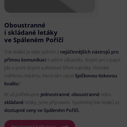
Oboustranné
i skládané letáky
ve Spáleném Poříčí
Tisk letáků je stále jedním z
nejúčinnějších nástrojů pro
přímou komunikaci
s vašimi zákazníky. Nejde jen o papír,
jde o první dojem a efektivní šíření nabídky. Hledáte
ověřenou tiskárnu, která vám zajistí
špičkovou tiskovou
kvalitu
?
Ať už potřebujete
jednostranné
,
oboustranné
nebo
skládané
letáky, jsme připraveni. Spolehlivý tisk letáků za
dostupné ceny ve Spáleném Poříčí.
Nezávazná kalkulace