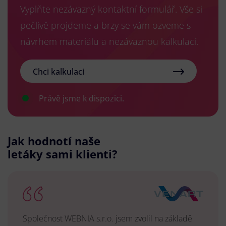
Vyplňte nezávazný kontaktní formulář. Vše si
pečlivě projdeme a brzy se vám ozveme s
návrhem materiálu a nezávaznou kalkulací.
Chci kalkulaci
Právě jsme k dispozici.
Jak hodnotí naše
letáky sami klienti?
Společnost WEBNIA s.r.o. jsem zvolil na základě