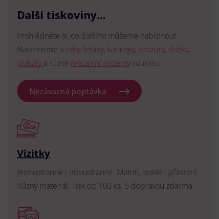
Další tiskoviny...
Prohlédněte si, co dalšího můžeme nabídnout.
Navrhneme
vizitky
,
letáky
,
katalogy
,
brožury
,
složky
,
plakáty
a různé
reklamní systémy
na míru.
Nezávazná poptávka
Vizitky
Jednostranné i oboustranné. Matné, lesklé i přírodní.
Různý materiál. Tisk od 100 ks. S dopravou zdarma.