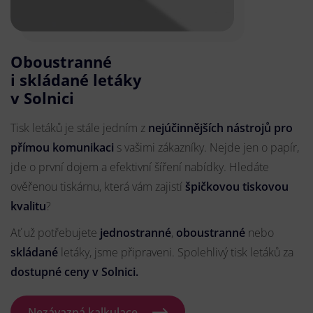
Oboustranné
i skládané letáky
v Solnici
Tisk letáků je stále jedním z
nejúčinnějších nástrojů pro
přímou komunikaci
s vašimi zákazníky. Nejde jen o papír,
jde o první dojem a efektivní šíření nabídky. Hledáte
ověřenou tiskárnu, která vám zajistí
špičkovou tiskovou
kvalitu
?
Ať už potřebujete
jednostranné
,
oboustranné
nebo
skládané
letáky, jsme připraveni. Spolehlivý tisk letáků za
dostupné ceny v Solnici.
Nezávazná kalkulace