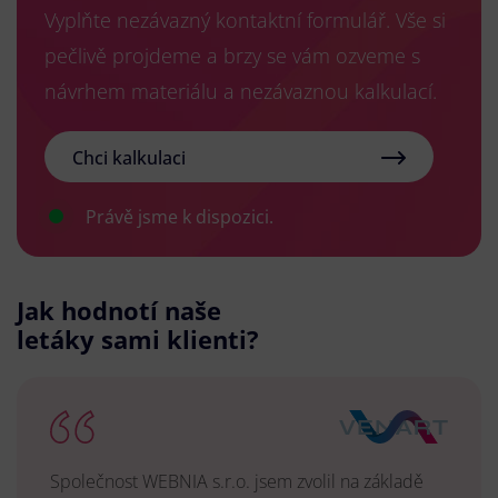
Vyplňte nezávazný kontaktní formulář. Vše si
pečlivě projdeme a brzy se vám ozveme s
návrhem materiálu a nezávaznou kalkulací.
Chci kalkulaci
Právě jsme k dispozici.
Jak hodnotí naše
letáky sami klienti?
Společnost WEBNIA s.r.o. jsem zvolil na základě