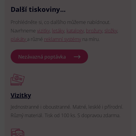
Další tiskoviny...
Prohlédněte si, co dalšího můžeme nabídnout.
Navrhneme
vizitky
,
letáky
,
katalogy
,
brožury
,
složky
,
plakáty
a různé
reklamní systémy
na míru.
Nezávazná poptávka
Vizitky
Jednostranné i oboustranné. Matné, lesklé i přírodní.
Různý materiál. Tisk od 100 ks. S dopravou zdarma.