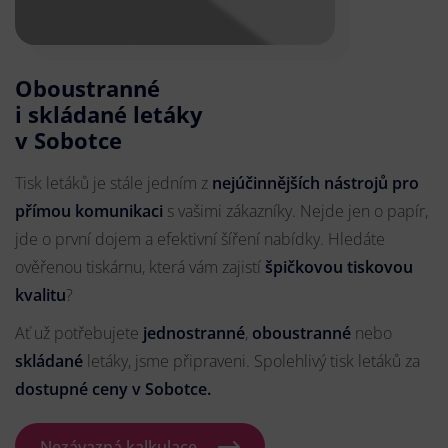
Oboustranné
i skládané letáky
v Sobotce
Tisk letáků je stále jedním z
nejúčinnějších nástrojů pro
přímou komunikaci
s vašimi zákazníky. Nejde jen o papír,
jde o první dojem a efektivní šíření nabídky. Hledáte
ověřenou tiskárnu, která vám zajistí
špičkovou tiskovou
kvalitu
?
Ať už potřebujete
jednostranné
,
oboustranné
nebo
skládané
letáky, jsme připraveni. Spolehlivý tisk letáků za
dostupné ceny v Sobotce.
Nezávazná kalkulace