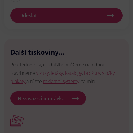
Odeslat
Další tiskoviny...
Prohlédněte si, co dalšího můžeme nabídnout.
Navrhneme
vizitky
,
letáky
,
katalogy
,
brožury
,
složky
,
plakáty
a různé
reklamní systémy
na míru.
Nezávazná poptávka