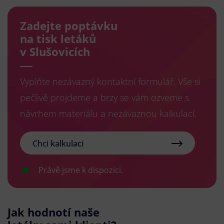
Zadejte poptávku
na tisk letáků
v Slušovicích
Vyplňte nezávazný kontaktní formulář. Vše si
pečlivě projdeme a brzy se vám ozveme s
návrhem materiálu a nezávaznou kalkulací.
Chci kalkulaci
Právě jsme k dispozici.
Jak hodnotí naše