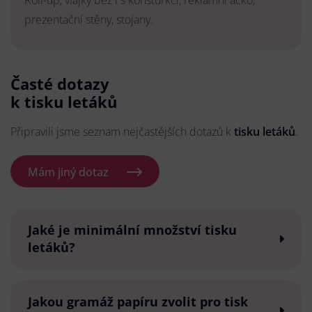
Roll-up, vlajky bez i s konsturkcí, reklamní áčko,
prezentační stěny, stojany.
Časté dotazy
k tisku letáků
Připravili jsme seznam nejčastějších dotazů k
tisku letáků
.
Mám jiný dotaz
Jaké je minimální množství tisku
letáků?
Jakou gramáž papíru zvolit pro tisk