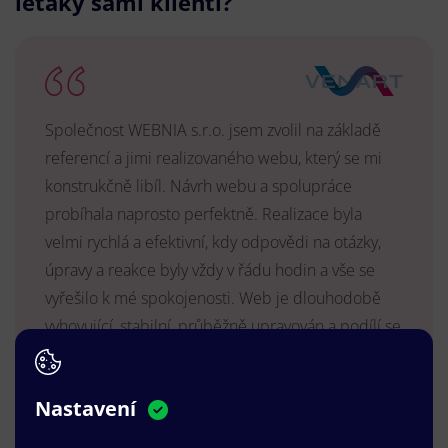
letáky sami klienti?
Společnost WEBNIA s.r.o. jsem zvolil na základě
referencí a jimi realizovaného webu, který se mi
konstrukčně libíl. Návrh webu a spolupráce
probíhala naprosto perfektně. Realizace byla
velmi rychlá a efektivní, kdy odpovědi na otázky,
úpravy a reakce byly vždy v řádu hodin a vše se
vyřešilo k mé spokojenosti. Web je dlouhodobě
vyhovující, stabilní, průběžně upravován a podílí se
na pozitivním vnímání naší značky.
MUDr. Radek Vyšohlíd
,
Nastavení
VENART s.r.o.