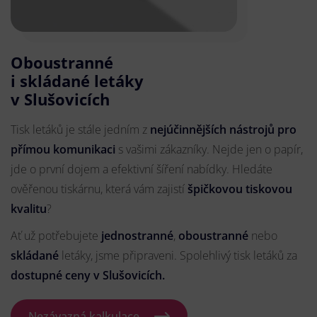
Oboustranné
i skládané letáky
v Slušovicích
Tisk letáků je stále jedním z
nejúčinnějších nástrojů pro
přímou komunikaci
s vašimi zákazníky. Nejde jen o papír,
jde o první dojem a efektivní šíření nabídky. Hledáte
ověřenou tiskárnu, která vám zajistí
špičkovou tiskovou
kvalitu
?
Ať už potřebujete
jednostranné
,
oboustranné
nebo
skládané
letáky, jsme připraveni. Spolehlivý tisk letáků za
dostupné ceny v Slušovicích.
Nezávazná kalkulace