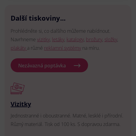
Další tiskoviny...
Prohlédněte si, co dalšího můžeme nabídnout.
Navrhneme
vizitky
,
letáky
,
katalogy
,
brožury
,
složky
,
plakáty
a různé
reklamní systémy
na míru.
Nezávazná poptávka
Vizitky
Jednostranné i oboustranné. Matné, lesklé i přírodní.
Různý materiál. Tisk od 100 ks. S dopravou zdarma.