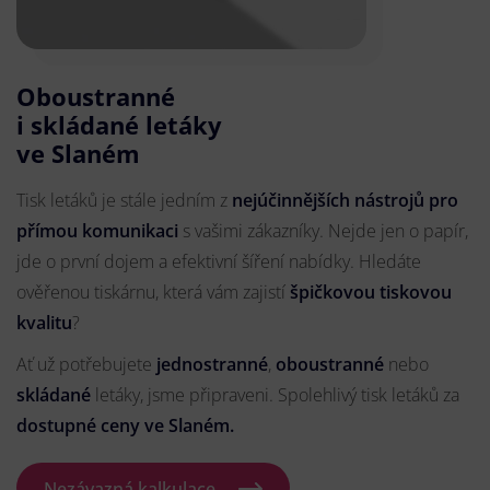
Oboustranné
i skládané letáky
ve Slaném
Tisk letáků je stále jedním z
nejúčinnějších nástrojů pro
přímou komunikaci
s vašimi zákazníky. Nejde jen o papír,
jde o první dojem a efektivní šíření nabídky. Hledáte
ověřenou tiskárnu, která vám zajistí
špičkovou tiskovou
kvalitu
?
Ať už potřebujete
jednostranné
,
oboustranné
nebo
skládané
letáky, jsme připraveni. Spolehlivý tisk letáků za
dostupné ceny ve Slaném.
Nezávazná kalkulace