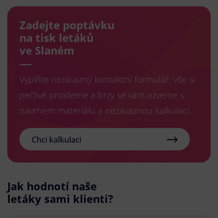
Zadejte poptávku
na tisk letáků
ve Slaném
Vyplňte nezávazný kontaktní formulář. Vše si
pečlivě projdeme a brzy se vám ozveme s
návrhem materiálu a nezávaznou kalkulací.
Chci kalkulaci
Jak hodnotí naše
letáky sami klienti?