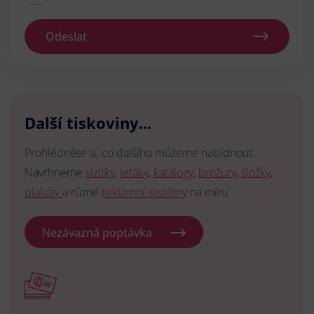
Odeslat
Další tiskoviny...
Prohlédněte si, co dalšího můžeme nabídnout.
Navrhneme
vizitky
,
letáky
,
katalogy
,
brožury
,
složky
,
plakáty
a různé
reklamní systémy
na míru.
Nezávazná poptávka