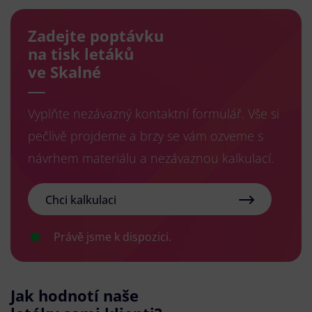
Zadejte poptávku
na tisk letáků
ve Skalné
Vyplňte nezávazný kontaktní formulář. Vše si
pečlivě projdeme a brzy se vám ozveme s
návrhem materiálu a nezávaznou kalkulací.
Chci kalkulaci
Právě jsme k dispozici.
Jak hodnotí naše