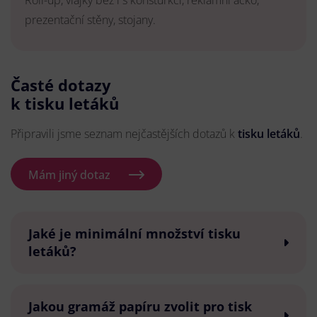
Roll-up, vlajky bez i s konsturkcí, reklamní áčko,
prezentační stěny, stojany.
Časté dotazy
k tisku letáků
Připravili jsme seznam nejčastějších dotazů k
tisku letáků
.
Mám jiný dotaz
Jaké je minimální množství tisku
letáků?
Jakou gramáž papíru zvolit pro tisk