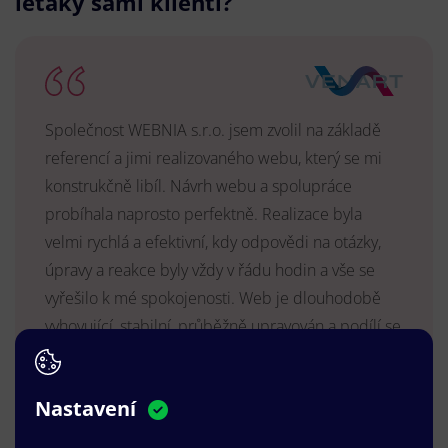
letáky sami klienti?
Společnost WEBNIA s.r.o. jsem zvolil na základě
referencí a jimi realizovaného webu, který se mi
konstrukčně libíl. Návrh webu a spolupráce
probíhala naprosto perfektně. Realizace byla
velmi rychlá a efektivní, kdy odpovědi na otázky,
úpravy a reakce byly vždy v řádu hodin a vše se
vyřešilo k mé spokojenosti. Web je dlouhodobě
vyhovující, stabilní, průběžně upravován a podílí se
na pozitivním vnímání naší značky.
MUDr. Radek Vyšohlíd
,
Nastavení
VENART s.r.o.