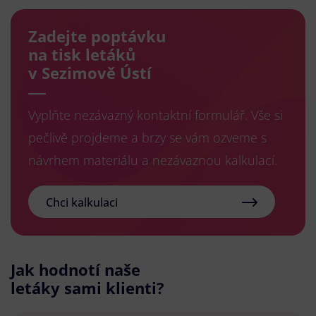
Zadejte poptávku
na tisk letáků
v Sezimově Ústí
Vyplňte nezávazný kontaktní formulář. Vše si
pečlivě projdeme a brzy se vám ozveme s
návrhem materiálu a nezávaznou kalkulací.
Chci kalkulaci
Jak hodnotí naše
letáky sami klienti?