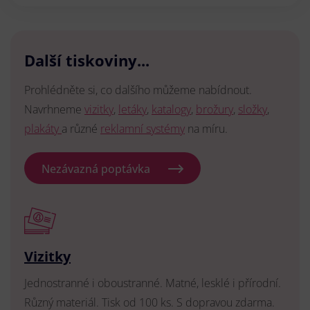
Další tiskoviny...
Prohlédněte si, co dalšího můžeme nabídnout.
Navrhneme
vizitky
,
letáky
,
katalogy
,
brožury
,
složky
,
plakáty
a různé
reklamní systémy
na míru.
Nezávazná poptávka
Vizitky
Jednostranné i oboustranné. Matné, lesklé i přírodní.
Různý materiál. Tisk od 100 ks. S dopravou zdarma.