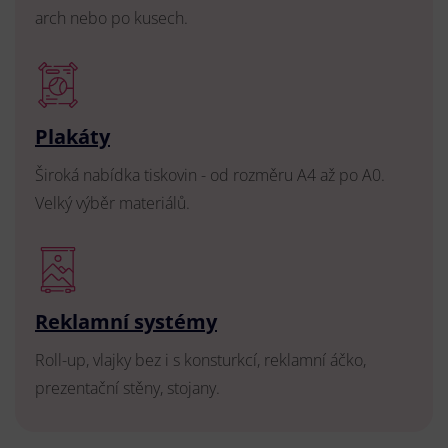
arch nebo po kusech.
Plakáty
Široká nabídka tiskovin - od rozměru A4 až po A0.
Velký výběr materiálů.
Reklamní systémy
Roll-up, vlajky bez i s konsturkcí, reklamní áčko,
prezentační stěny, stojany.