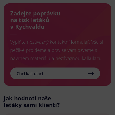
Zadejte poptávku
na tisk letáků
v Rychvaldu
Vyplňte nezávazný kontaktní formulář. Vše si
pečlivě projdeme a brzy se vám ozveme s
návrhem materiálu a nezávaznou kalkulací.
Chci kalkulaci
Jak hodnotí naše
letáky sami klienti?