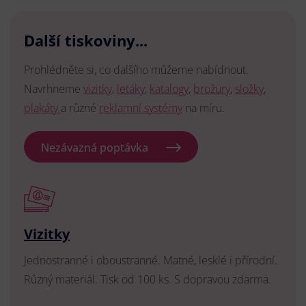
Další tiskoviny...
Prohlédněte si, co dalšího můžeme nabídnout.
Navrhneme
vizitky
,
letáky
,
katalogy
,
brožury
,
složky
,
plakáty
a různé
reklamní systémy
na míru.
Nezávazná poptávka
Vizitky
Jednostranné i oboustranné. Matné, lesklé i přírodní.
Různý materiál. Tisk od 100 ks. S dopravou zdarma.