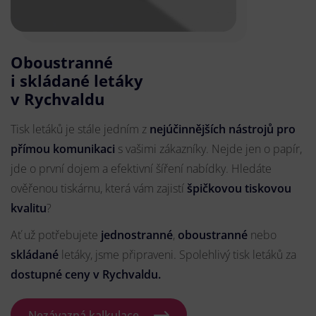
Oboustranné
i skládané letáky
v Rychvaldu
Tisk letáků je stále jedním z
nejúčinnějších nástrojů pro
přímou komunikaci
s vašimi zákazníky. Nejde jen o papír,
jde o první dojem a efektivní šíření nabídky. Hledáte
ověřenou tiskárnu, která vám zajistí
špičkovou tiskovou
kvalitu
?
Ať už potřebujete
jednostranné
,
oboustranné
nebo
skládané
letáky, jsme připraveni. Spolehlivý tisk letáků za
dostupné ceny v Rychvaldu.
Nezávazná kalkulace