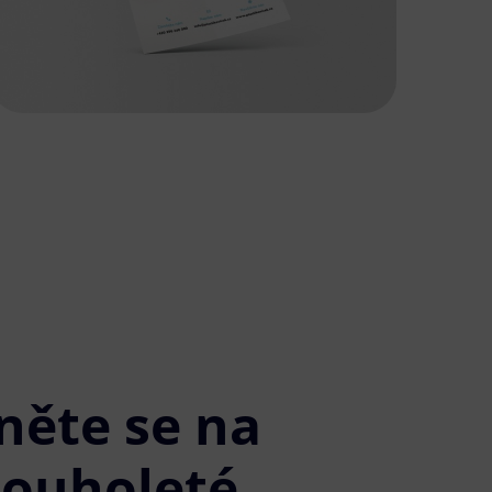
něte se na
louholeté