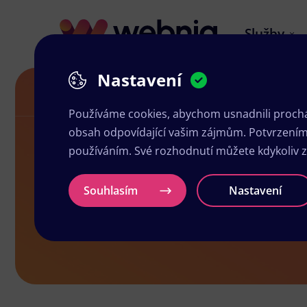
Služby
Nastavení
Letáky v Rychnově u Jablonce nad Nisou
Používáme cookies, abychom usnadnili prochá
obsah odpovídající vašim zájmům. Potvrzením n
používáním. Své rozhodnutí můžete kdykoliv 
Letáky v Ry
Souhlasím
Nastavení