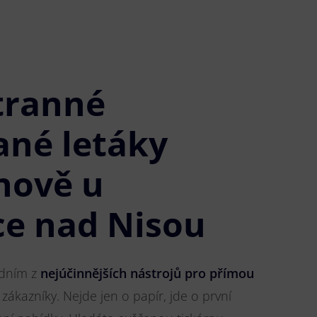
tranné
ané letáky
nově u
ce nad Nisou
jedním z
nejúčinnějších nástrojů pro přímou
 zákazníky. Nejde jen o papír, jde o první