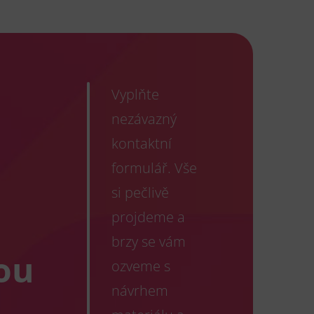
Vyplňte
nezávazný
kontaktní
formulář. Vše
si pečlivě
projdeme a
brzy se vám
ou
ozveme s
návrhem