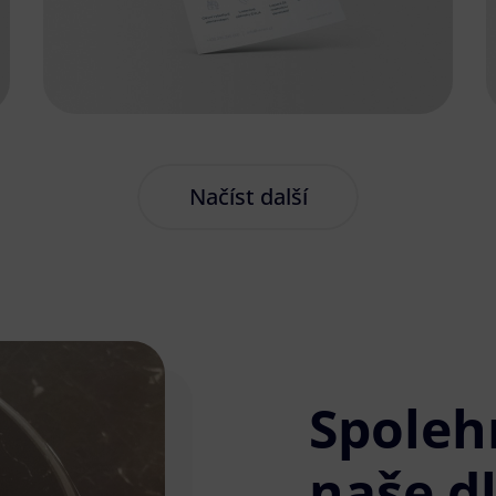
Načíst další
Spoleh
naše d