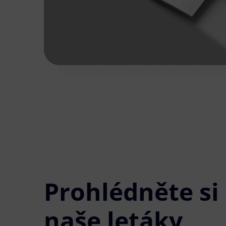
Prohlédněte si
naše letáky