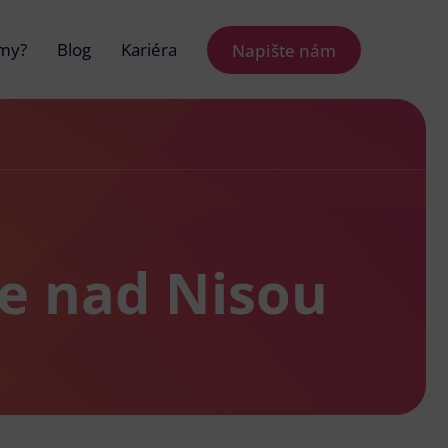
 my?
Blog
Kariéra
Napište nám
ce nad Nisou