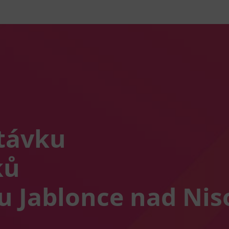
távku
ků
u Jablonce nad Nis