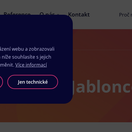
Reference
O nás
Kontakt
Proč
zení webu a zobrazovali
íže souhlasíte s jejich
změnit.
Více informací
chnově u Jablon
Jen technické