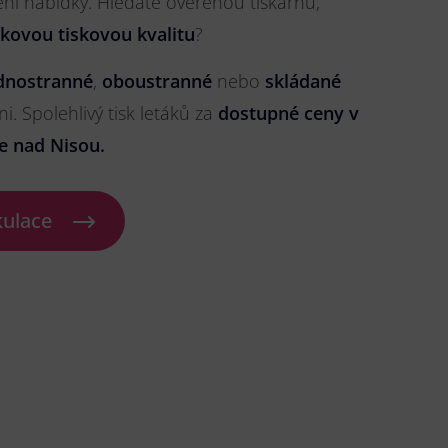
ření nabídky. Hledáte ověřenou tiskárnu,
čkovou tiskovou kvalitu
?
dnostranné
,
oboustranné
nebo
skládané
ni. Spolehlivý tisk letáků za
dostupné ceny v
e nad Nisou.
kulace