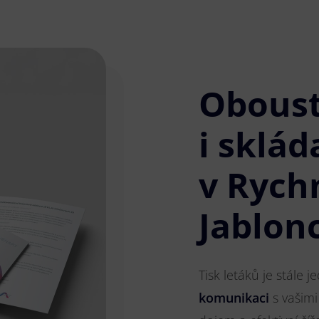
Obous
i sklád
v Rych
Jablon
Tisk letáků je stále 
komunikaci
s vašimi