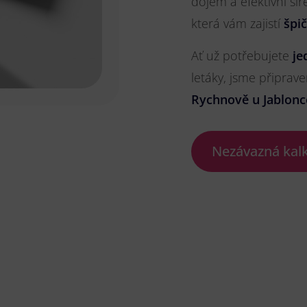
dojem a efektivní ší
která vám zajistí
špi
Ať už potřebujete
je
letáky, jsme připrave
Rychnově u Jablonc
Nezávazná kal