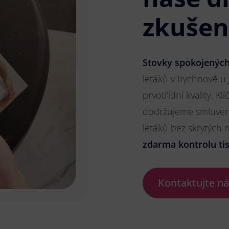
zkušen
Stovky spokojených
letáků v Rychnově u 
prvotřídní kvality. K
dodržujeme smluvené
letáků bez skrytých
zdarma kontrolu ti
Kontaktujte n