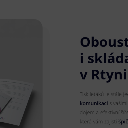
Obous
i sklád
v Rtyn
Tisk letáků je stále 
komunikaci
s vašimi
dojem a efektivní ší
která vám zajistí
špi