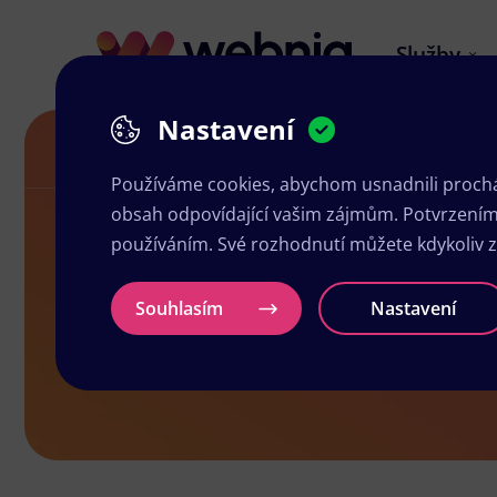
Služby
Nastavení
Letáky v Rtyni v Podkrkonoší
Používáme cookies, abychom usnadnili prochá
obsah odpovídající vašim zájmům. Potvrzením n
používáním. Své rozhodnutí můžete kdykoliv 
Letáky v Rty
Souhlasím
Nastavení