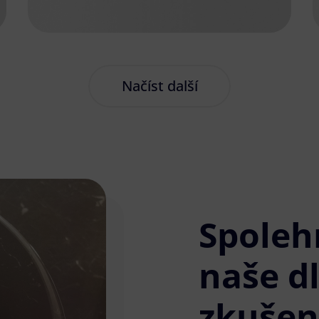
Načíst další
Spoleh
naše d
zkušen