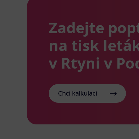
Zadejte pop
na tisk letá
v Rtyni v P
Chci kalkulaci