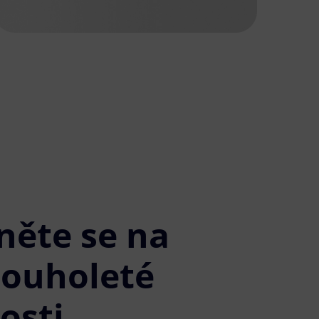
něte se na
louholeté
osti