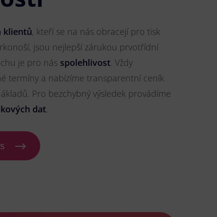
 klientů
, kteří se na nás obracejí pro tisk
rkonoší, jsou nejlepší zárukou prvotřídní
pěchu je pro nás
spolehlivost
. Vždy
 termíny a nabízíme transparentní ceník
 nákladů. Pro bezchybný výsledek provádíme
skových dat
.
ás