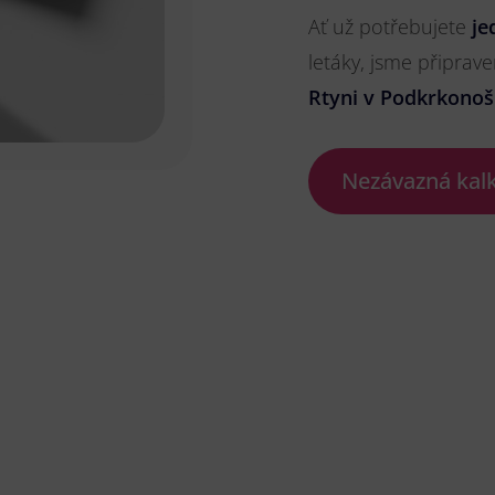
Ať už potřebujete
je
letáky, jsme připrave
Rtyni v Podkrkonoš
Nezávazná kal