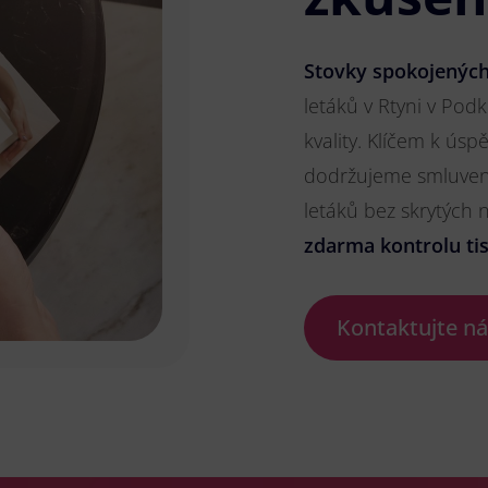
Stovky spokojených
letáků v Rtyni v Podk
kvality. Klíčem k ús
dodržujeme smluvené
letáků bez skrytých
zdarma kontrolu ti
Kontaktujte n