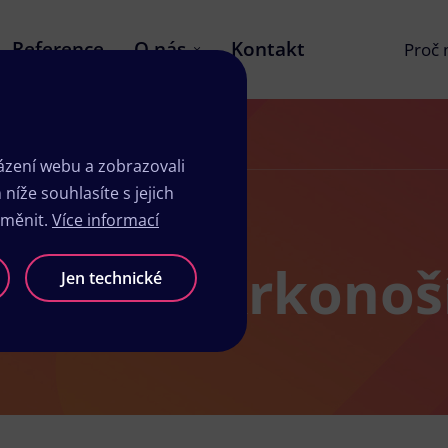
Reference
O nás
Kontakt
Proč
zení webu a zobrazovali
íže souhlasíte s jejich
změnit.
Více informací
ni v Podkrkonoš
Jen technické