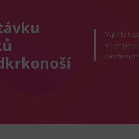
távku
Vyplňte nez
ků
si pečlivě 
návrhem mat
odkrkonoší