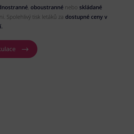
dnostranné
,
oboustranné
nebo
skládané
ni. Spolehlivý tisk letáků za
dostupné ceny v
í.
kulace