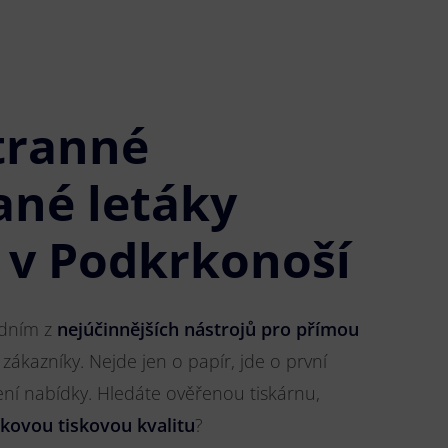
tranné
ané letáky
i v Podkrkonoší
jedním z
nejúčinnějších nástrojů pro přímou
 zákazníky. Nejde jen o papír, jde o první
ření nabídky. Hledáte ověřenou tiskárnu,
čkovou tiskovou kvalitu
?