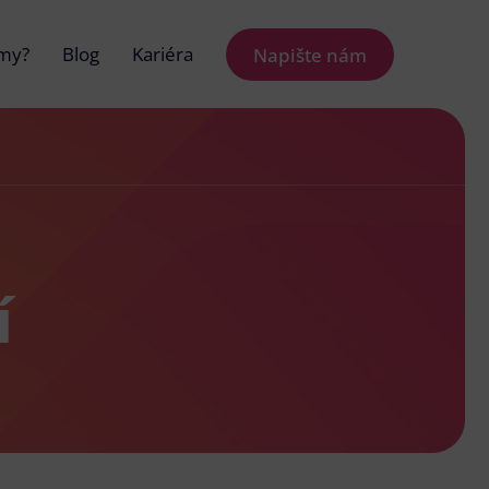
 my?
Blog
Kariéra
Napište nám
í