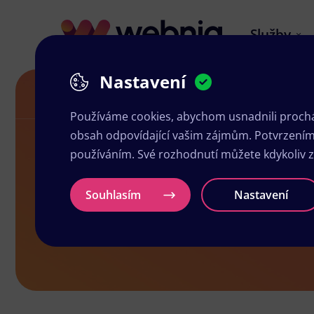
Služby
Nastavení
Letáky v Rosicích
Používáme cookies, abychom usnadnili prochá
obsah odpovídající vašim zájmům. Potvrzením n
používáním. Své rozhodnutí můžete kdykoliv 
Letáky v Ros
Souhlasím
Nastavení