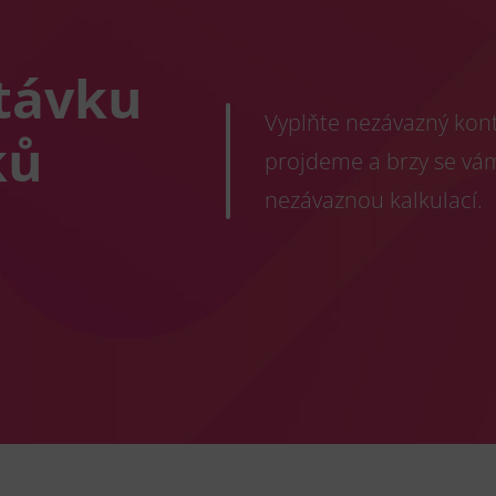
távku
Vyplňte nezávazný konta
ků
projdeme a brzy se vá
nezávaznou kalkulací.