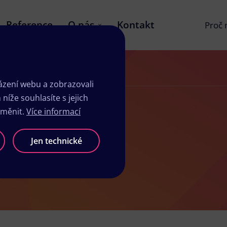
Reference
O nás
Kontakt
Proč
zení webu a zobrazovali
íže souhlasíte s jejich
změnit.
Více informací
icích
Jen technické