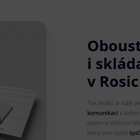
Obous
i sklád
v Rosic
Tisk letáků je stále 
komunikaci
s vašimi
dojem a efektivní ší
která vám zajistí
špi