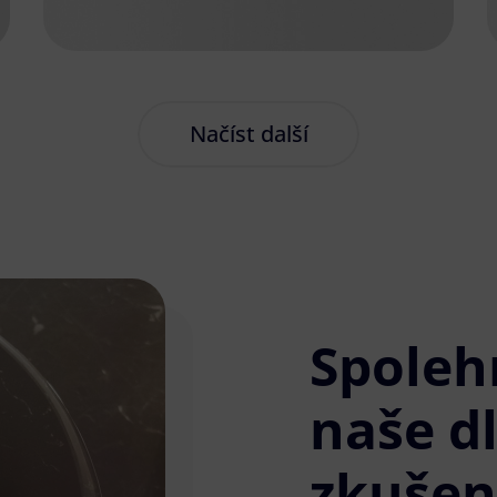
Načíst další
Spoleh
naše d
zkušen