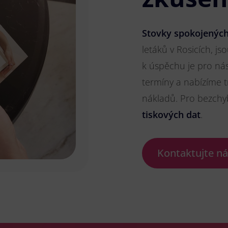
Stovky spokojených
letáků v Rosicích, js
k úspěchu je pro ná
termíny a nabízíme t
nákladů. Pro bezch
tiskových dat
.
Kontaktujte n