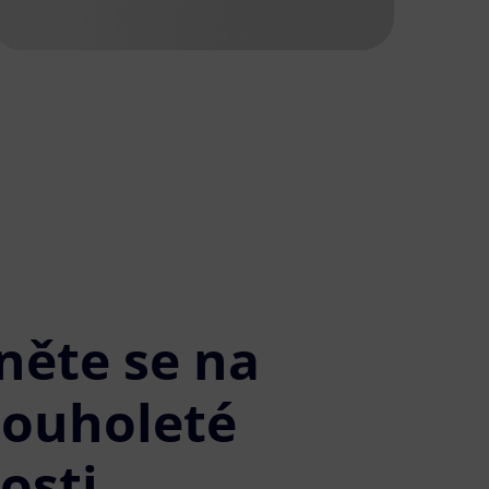
něte se na
louholeté
osti