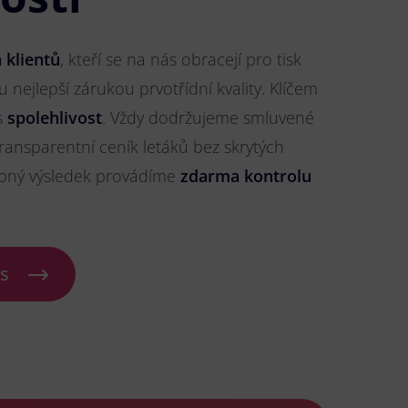
 klientů
, kteří se na nás obracejí pro tisk
ou nejlepší zárukou prvotřídní kvality. Klíčem
s
spolehlivost
. Vždy dodržujeme smluvené
ransparentní ceník letáků bez skrytých
ybný výsledek provádíme
zdarma kontrolu
ás