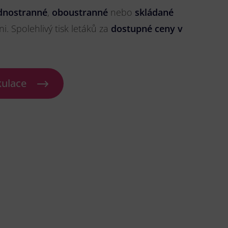
dnostranné
,
oboustranné
nebo
skládané
ni. Spolehlivý tisk letáků za
dostupné ceny v
kulace