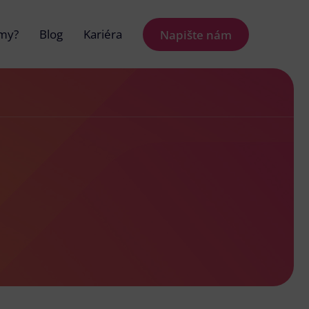
 my?
Blog
Kariéra
Napište nám