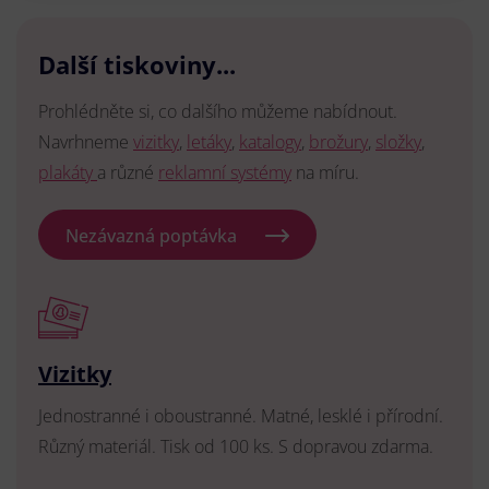
Další tiskoviny...
Prohlédněte si, co dalšího můžeme nabídnout.
Navrhneme
vizitky
,
letáky
,
katalogy
,
brožury
,
složky
,
plakáty
a různé
reklamní systémy
na míru.
Nezávazná poptávka
Vizitky
Jednostranné i oboustranné. Matné, lesklé i přírodní.
Různý materiál. Tisk od 100 ks. S dopravou zdarma.