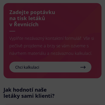
Zadejte poptávku
na tisk letáků
v Řevnicích
Vyplňte nezávazný kontaktní formulář. Vše si
pečlivě projdeme a brzy se vám ozveme s
návrhem materiálu a nezávaznou kalkulací.
Chci kalkulaci
Jak hodnotí naše
letáky sami klienti?