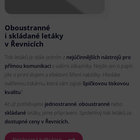
Oboustranné
i skládané letáky
v Řevnicích
Tisk letáků je stále jedním z
nejúčinnějších nástrojů pro
přímou komunikaci
s vašimi zákazníky. Nejde jen o papír,
jde o první dojem a efektivní šíření nabídky. Hledáte
ověřenou tiskárnu, která vám zajistí
špičkovou tiskovou
kvalitu
?
Ať už potřebujete
jednostranné
,
oboustranné
nebo
skládané
letáky, jsme připraveni. Spolehlivý tisk letáků za
dostupné ceny v Řevnicích.
Nezávazná kalkulace