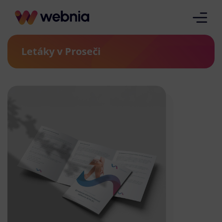
Letáky v Proseči