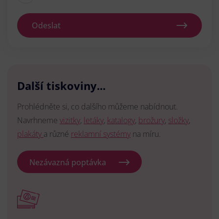
Odeslat
Další tiskoviny...
Prohlédněte si, co dalšího můžeme nabídnout.
Navrhneme
vizitky
,
letáky
,
katalogy
,
brožury
,
složky
,
plakáty
a různé
reklamní systémy
na míru.
Nezávazná poptávka