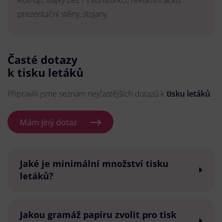
Roll-up, vlajky bez i s konsturkcí, reklamní áčko,
prezentační stěny, stojany.
Časté dotazy
k tisku letáků
Připravili jsme seznam nejčastějších dotazů k
tisku letáků
.
Mám jiný dotaz
Jaké je minimální množství tisku
letáků?
Jakou gramáž papíru zvolit pro tisk