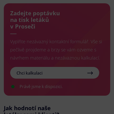
Zadejte poptávku
na tisk letáků
v Proseči
Vyplňte nezávazný kontaktní formulář. Vše si
pečlivě projdeme a brzy se vám ozveme s
návrhem materiálu a nezávaznou kalkulací.
Chci kalkulaci
Právě jsme k dispozici.
Jak hodnotí naše