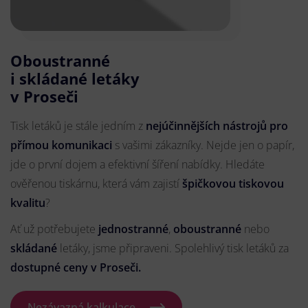
Oboustranné
i skládané letáky
v Proseči
Tisk letáků je stále jedním z
nejúčinnějších nástrojů pro
přímou komunikaci
s vašimi zákazníky. Nejde jen o papír,
jde o první dojem a efektivní šíření nabídky. Hledáte
ověřenou tiskárnu, která vám zajistí
špičkovou tiskovou
kvalitu
?
Ať už potřebujete
jednostranné
,
oboustranné
nebo
skládané
letáky, jsme připraveni. Spolehlivý tisk letáků za
dostupné ceny v Proseči.
Nezávazná kalkulace