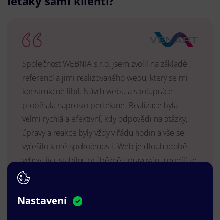
letáky sami klienti?
Společnost WEBNIA s.r.o. jsem zvolil na základě
referencí a jimi realizovaného webu, který se mi
konstrukčně libíl. Návrh webu a spolupráce
probíhala naprosto perfektně. Realizace byla
velmi rychlá a efektivní, kdy odpovědi na otázky,
úpravy a reakce byly vždy v řádu hodin a vše se
vyřešilo k mé spokojenosti. Web je dlouhodobě
vyhovující, stabilní, průběžně upravován a podílí se
na pozitivním vnímání naší značky.
MUDr. Radek Vyšohlíd
,
Nastavení
VENART s.r.o.