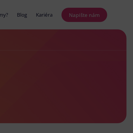
 my?
Blog
Kariéra
Napište nám