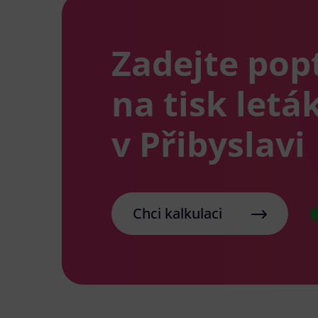
Zadejte pop
na tisk letá
v Přibyslavi
Chci kalkulaci