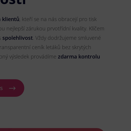
 klientů
, kteří se na nás obracejí pro tisk
sou nejlepší zárukou prvotřídní kvality. Klíčem
s
spolehlivost
. Vždy dodržujeme smluvené
ransparentní ceník letáků bez skrytých
ybný výsledek provádíme
zdarma kontrolu
ás