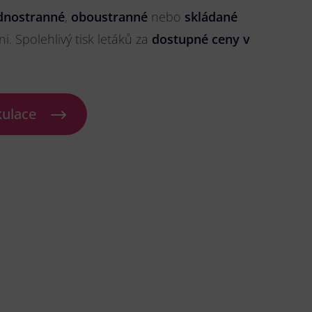
dnostranné
,
oboustranné
nebo
skládané
ni. Spolehlivý tisk letáků za
dostupné ceny v
kulace