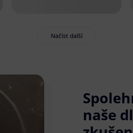
Načíst další
Spoleh
naše d
zkušen