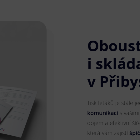
Obous
i sklád
v Přiby
Tisk letáků je stále 
komunikaci
s vašimi
dojem a efektivní ší
která vám zajistí
špi