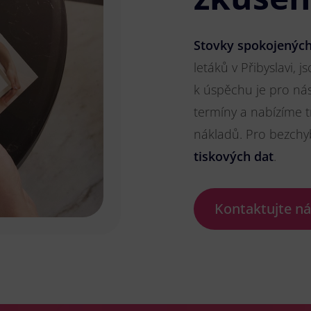
Stovky spokojených
letáků v Přibyslavi, j
k úspěchu je pro ná
termíny a nabízíme t
nákladů. Pro bezch
tiskových dat
.
Kontaktujte n