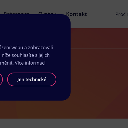
Reference
O nás
Kontakt
Proč
zení webu a zobrazovali
íže souhlasíte s jejich
změnit.
Více informací
byslavi
Jen technické