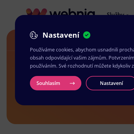
Služby
Nastavení
Letáky v Přibyslavi
Používáme cookies, abychom usnadnili prochá
obsah odpovídající vašim zájmům. Potvrzením n
používáním. Své rozhodnutí můžete kdykoliv 
Letáky v Při
Souhlasím
Nastavení