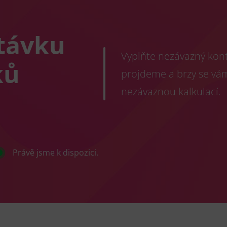
távku
Vyplňte nezávazný konta
ků
projdeme a brzy se vá
nezávaznou kalkulací.
Právě jsme k dispozici.