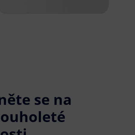
něte se na
louholeté
osti