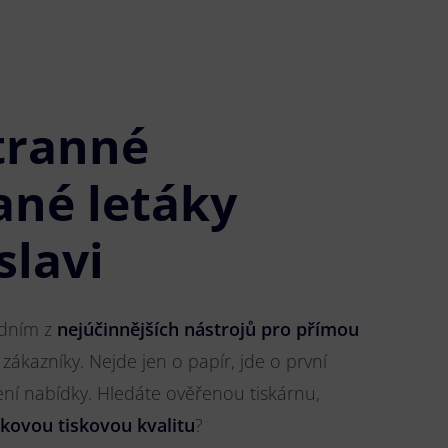
tranné
ané letáky
slavi
jedním z
nejúčinnějších nástrojů pro přímou
 zákazníky. Nejde jen o papír, jde o první
ření nabídky. Hledáte ověřenou tiskárnu,
čkovou tiskovou kvalitu
?