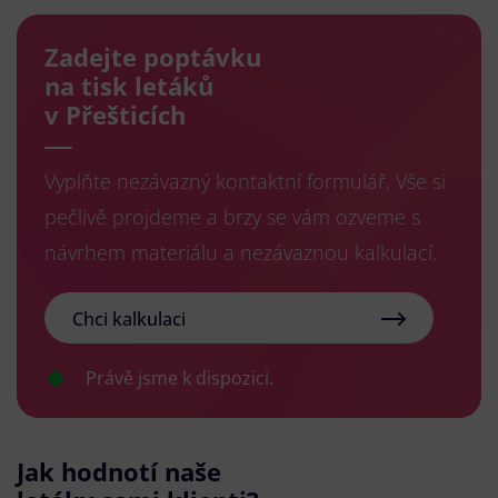
Zadejte poptávku
na tisk letáků
v Přešticích
Vyplňte nezávazný kontaktní formulář. Vše si
pečlivě projdeme a brzy se vám ozveme s
návrhem materiálu a nezávaznou kalkulací.
Chci kalkulaci
Právě jsme k dispozici.
Jak hodnotí naše