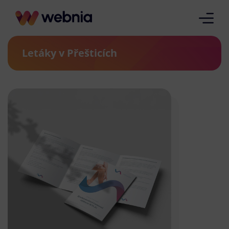
Letáky v Přešticích