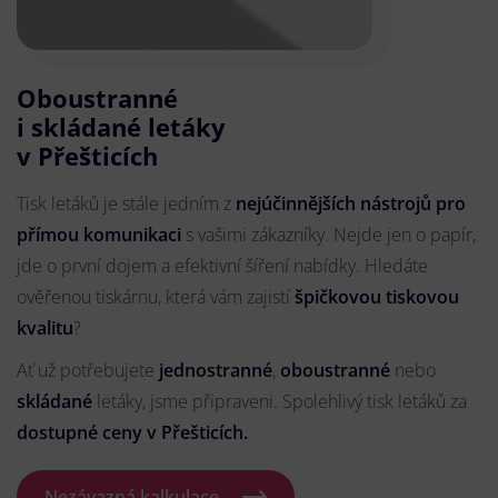
Oboustranné
i skládané letáky
v Přešticích
Tisk letáků je stále jedním z
nejúčinnějších nástrojů pro
přímou komunikaci
s vašimi zákazníky. Nejde jen o papír,
jde o první dojem a efektivní šíření nabídky. Hledáte
ověřenou tiskárnu, která vám zajistí
špičkovou tiskovou
kvalitu
?
Ať už potřebujete
jednostranné
,
oboustranné
nebo
skládané
letáky, jsme připraveni. Spolehlivý tisk letáků za
dostupné ceny v Přešticích.
Nezávazná kalkulace