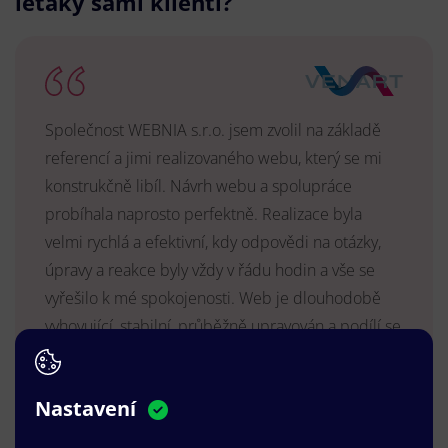
letáky sami klienti?
Společnost WEBNIA s.r.o. jsem zvolil na základě
referencí a jimi realizovaného webu, který se mi
konstrukčně libíl. Návrh webu a spolupráce
probíhala naprosto perfektně. Realizace byla
velmi rychlá a efektivní, kdy odpovědi na otázky,
úpravy a reakce byly vždy v řádu hodin a vše se
vyřešilo k mé spokojenosti. Web je dlouhodobě
vyhovující, stabilní, průběžně upravován a podílí se
na pozitivním vnímání naší značky.
MUDr. Radek Vyšohlíd
,
Nastavení
VENART s.r.o.