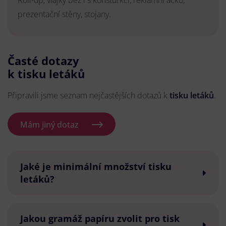
Roll-up, vlajky bez i s konsturkcí, reklamní áčko,
prezentační stěny, stojany.
Časté dotazy
k tisku letáků
Připravili jsme seznam nejčastějších dotazů k
tisku letáků
.
Mám jiný dotaz
Jaké je minimální množství tisku
letáků?
Jakou gramáž papíru zvolit pro tisk