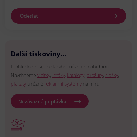
Odeslat
Další tiskoviny...
Prohlédněte si, co dalšího můžeme nabídnout.
Navrhneme
vizitky
,
letáky
,
katalogy
,
brožury
,
složky
,
plakáty
a různé
reklamní systémy
na míru.
Nezávazná poptávka