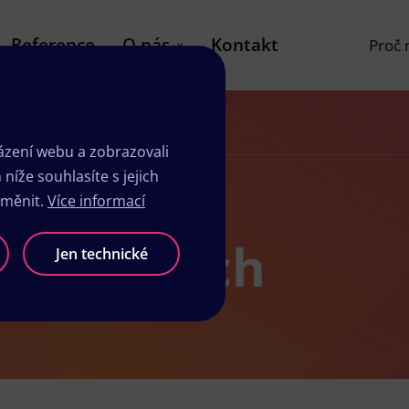
Reference
O nás
Kontakt
Proč
zení webu a zobrazovali
íže souhlasíte s jejich
změnit.
Více informací
toloprtech
Jen technické