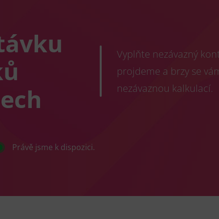
távku
Vyplňte nezávazný konta
ků
projdeme a brzy se vá
nezávaznou kalkulací.
tech
Právě jsme k dispozici.