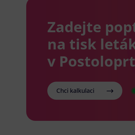
Zadejte pop
na tisk letá
v Postolopr
Chci kalkulaci