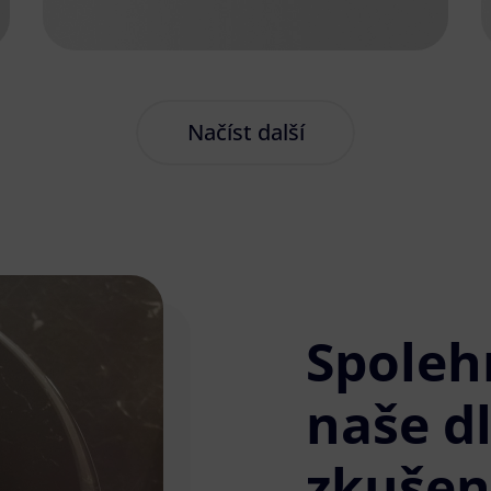
Načíst další
Spoleh
naše d
zkušen