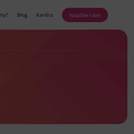
 my?
Blog
Kariéra
Napište nám