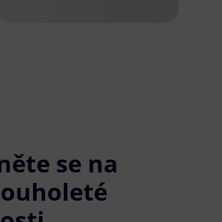
něte se na
louholeté
osti