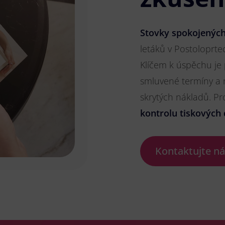
Stovky spokojených
letáků v Postoloprtec
Klíčem k úspěchu je
smluvené termíny a 
skrytých nákladů. P
kontrolu tiskových 
Kontaktujte n