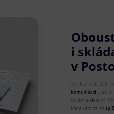
Obous
i sklád
v Post
Tisk letáků je stále 
komunikaci
s vašimi
dojem a efektivní ší
která vám zajistí
špi