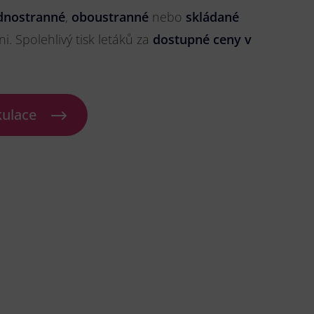
dnostranné
,
oboustranné
nebo
skládané
ni. Spolehlivý tisk letáků za
dostupné ceny v
kulace