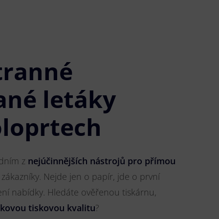
tranné
ané letáky
oloprtech
jedním z
nejúčinnějších nástrojů pro přímou
 zákazníky. Nejde jen o papír, jde o první
ření nabídky. Hledáte ověřenou tiskárnu,
čkovou tiskovou kvalitu
?