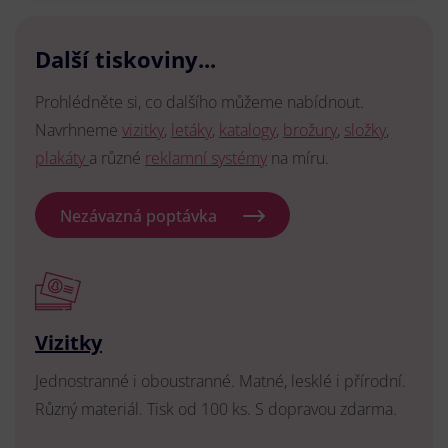
Další tiskoviny...
Prohlédněte si, co dalšího můžeme nabídnout.
Navrhneme
vizitky
,
letáky
,
katalogy
,
brožury
,
složky
,
plakáty
a různé
reklamní systémy
na míru.
Nezávazná poptávka
Vizitky
Jednostranné i oboustranné. Matné, lesklé i přírodní.
Různý materiál. Tisk od 100 ks. S dopravou zdarma.