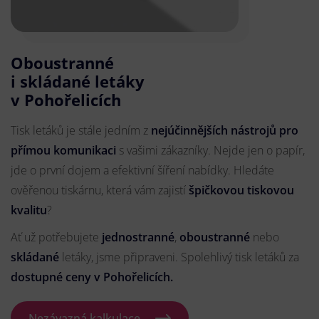
Oboustranné
i skládané letáky
v Pohořelicích
Tisk letáků je stále jedním z
nejúčinnějších nástrojů pro
přímou komunikaci
s vašimi zákazníky. Nejde jen o papír,
jde o první dojem a efektivní šíření nabídky. Hledáte
ověřenou tiskárnu, která vám zajistí
špičkovou tiskovou
kvalitu
?
Ať už potřebujete
jednostranné
,
oboustranné
nebo
skládané
letáky, jsme připraveni. Spolehlivý tisk letáků za
dostupné ceny v Pohořelicích.
Nezávazná kalkulace