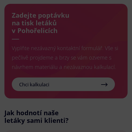
Zadejte poptávku
na tisk letáků
v Pohořelicích
Vyplňte nezávazný kontaktní formulář. Vše si
pečlivě projdeme a brzy se vám ozveme s
návrhem materiálu a nezávaznou kalkulací.
Chci kalkulaci
Jak hodnotí naše
letáky sami klienti?