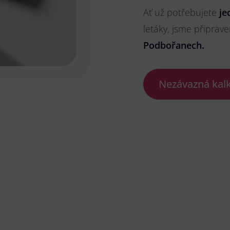
Ať už potřebujete
je
letáky, jsme připrave
Podbořanech.
Nezávazná kal