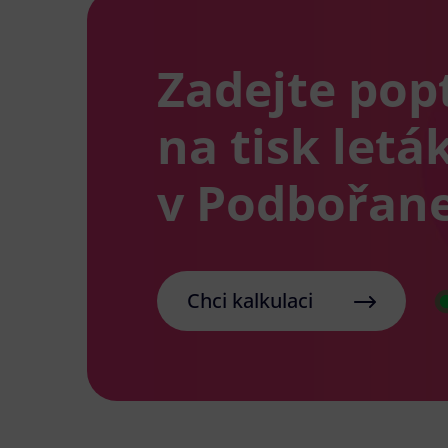
Zadejte pop
na tisk letá
v Podbořan
Chci kalkulaci