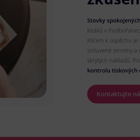
Stovky spokojených
letáků v Podbořanech,
Klíčem k úspěchu je
smluvené termíny a 
skrytých nákladů. P
kontrolu tiskových 
Kontaktujte n