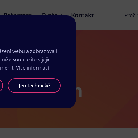
Reference
O nás
Kontakt
Proč
zení webu a zobrazovali
íže souhlasíte s jejich
změnit.
Více informací
dbořanech
Jen technické