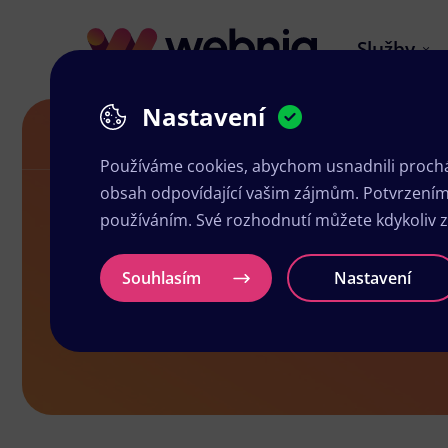
Služby
Nastavení
Letáky v Podbořanech
Používáme cookies, abychom usnadnili prochá
obsah odpovídající vašim zájmům. Potvrzením n
používáním. Své rozhodnutí můžete kdykoliv 
Letáky v Po
Souhlasím
Nastavení