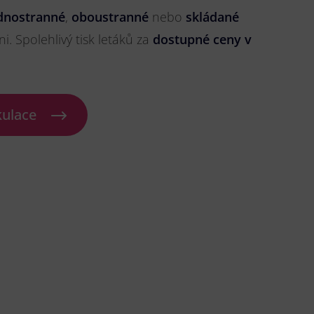
dnostranné
,
oboustranné
nebo
skládané
ni. Spolehlivý tisk letáků za
dostupné ceny v
kulace