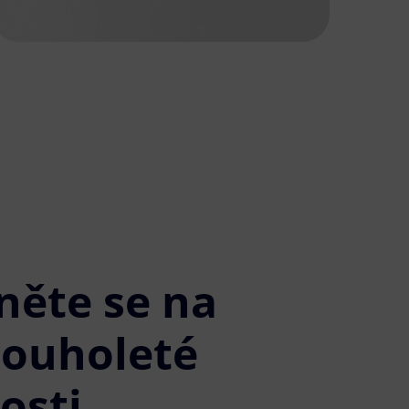
něte se na
louholeté
osti