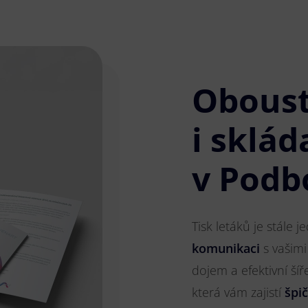
Obous
i sklád
v Podb
Tisk letáků je stále 
komunikaci
s vašimi
dojem a efektivní ší
která vám zajistí
špi