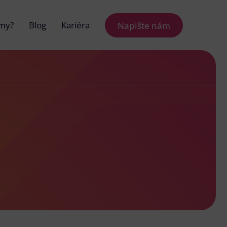
 my?
Blog
Kariéra
Napište nám