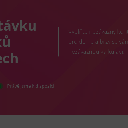
távku
Vyplňte nezávazný konta
ků
projdeme a brzy se vá
nezávaznou kalkulací.
ech
Právě jsme k dispozici.