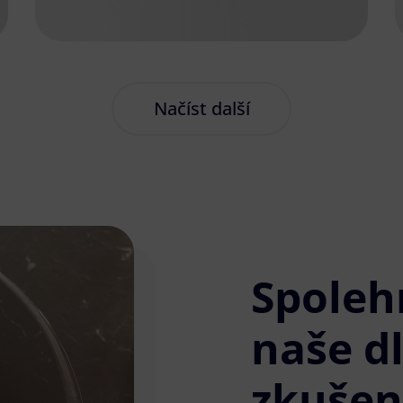
Načíst další
Spoleh
naše d
zkušen