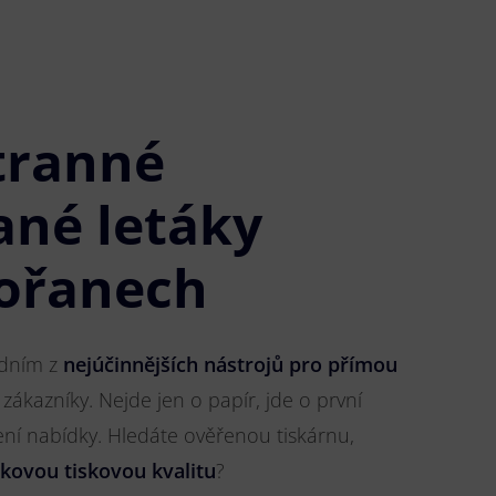
tranné
ané letáky
ořanech
jedním z
nejúčinnějších nástrojů pro přímou
 zákazníky. Nejde jen o papír, jde o první
ření nabídky. Hledáte ověřenou tiskárnu,
čkovou tiskovou kvalitu
?