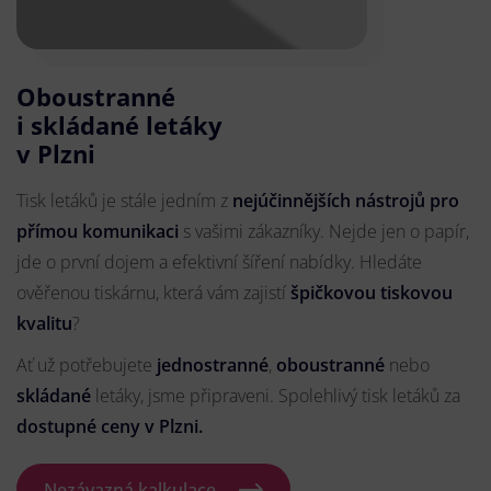
Oboustranné
i skládané letáky
v Plzni
Tisk letáků je stále jedním z
nejúčinnějších nástrojů pro
přímou komunikaci
s vašimi zákazníky. Nejde jen o papír,
jde o první dojem a efektivní šíření nabídky. Hledáte
ověřenou tiskárnu, která vám zajistí
špičkovou tiskovou
kvalitu
?
Ať už potřebujete
jednostranné
,
oboustranné
nebo
skládané
letáky, jsme připraveni. Spolehlivý tisk letáků za
dostupné ceny v Plzni.
Nezávazná kalkulace