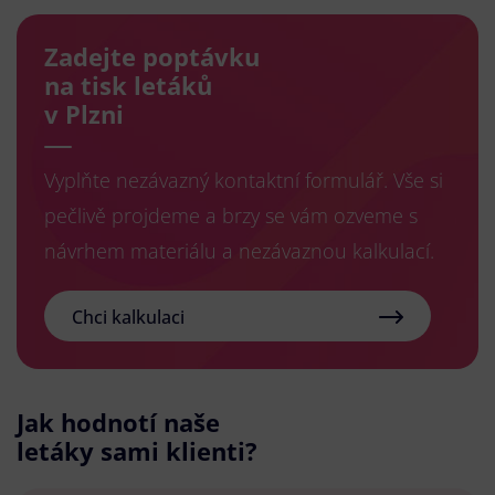
Zadejte poptávku
na tisk letáků
v Plzni
Vyplňte nezávazný kontaktní formulář. Vše si
pečlivě projdeme a brzy se vám ozveme s
návrhem materiálu a nezávaznou kalkulací.
Chci kalkulaci
Jak hodnotí naše
letáky sami klienti?