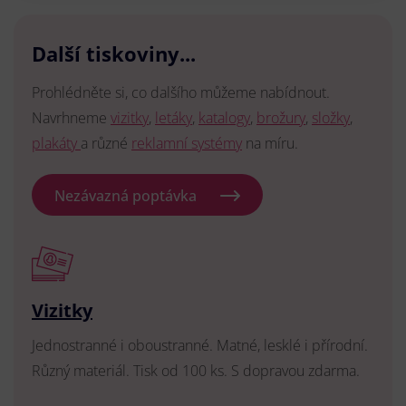
Další tiskoviny...
Prohlédněte si, co dalšího můžeme nabídnout.
Navrhneme
vizitky
,
letáky
,
katalogy
,
brožury
,
složky
,
plakáty
a různé
reklamní systémy
na míru.
Nezávazná poptávka
Vizitky
Jednostranné i oboustranné. Matné, lesklé i přírodní.
Různý materiál. Tisk od 100 ks. S dopravou zdarma.