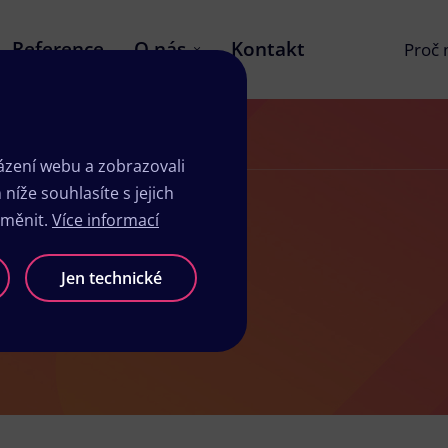
Reference
O nás
Kontakt
Proč
zení webu a zobrazovali
íže souhlasíte s jejich
změnit.
Více informací
né
Jen technické