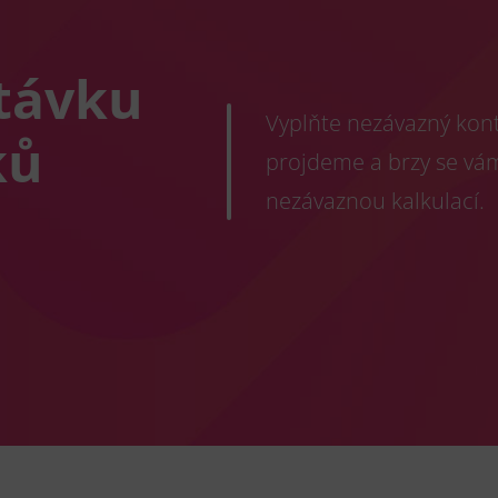
távku
Vyplňte nezávazný konta
ků
projdeme a brzy se vá
nezávaznou kalkulací.