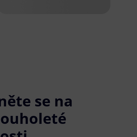
něte se na
louholeté
osti