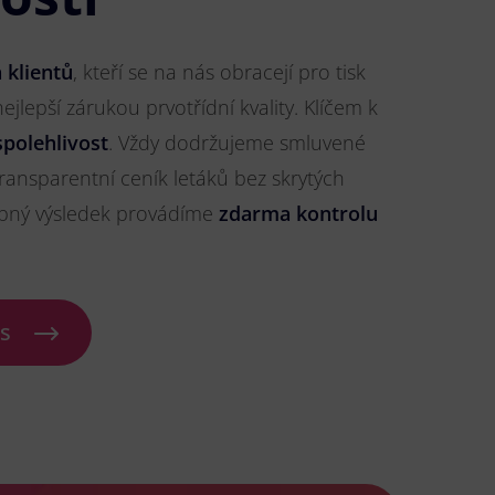
 klientů
, kteří se na nás obracejí pro tisk
nejlepší zárukou prvotřídní kvality. Klíčem k
spolehlivost
. Vždy dodržujeme smluvené
ransparentní ceník letáků bez skrytých
ybný výsledek provádíme
zdarma kontrolu
ás