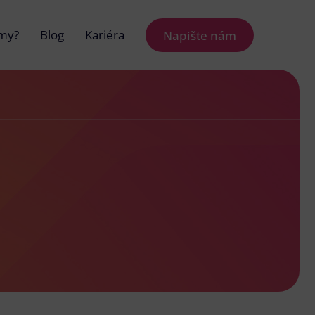
 my?
Blog
Kariéra
Napište nám