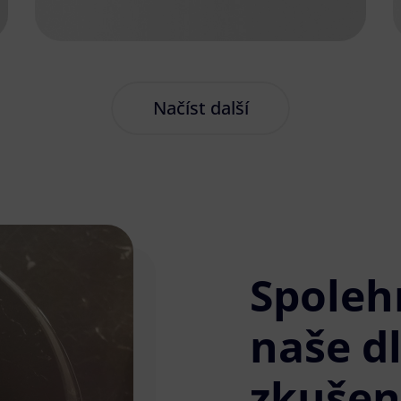
Načíst další
Spoleh
naše d
zkušen