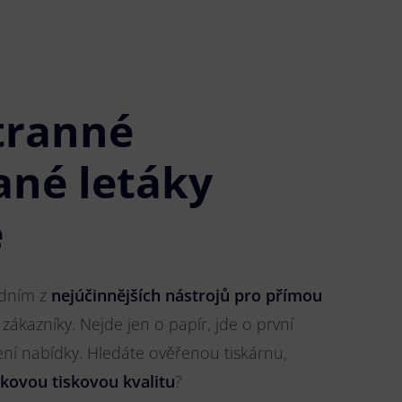
tranné
ané letáky
é
jedním z
nejúčinnějších nástrojů pro přímou
 zákazníky. Nejde jen o papír, jde o první
ření nabídky. Hledáte ověřenou tiskárnu,
čkovou tiskovou kvalitu
?