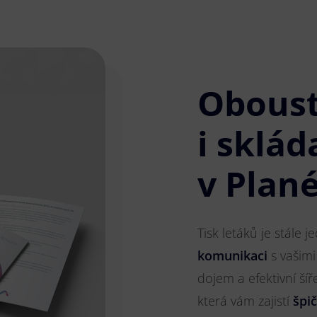
Obous
i sklád
v Plan
Tisk letáků je stále 
komunikaci
s vašimi
dojem a efektivní ší
která vám zajistí
špi