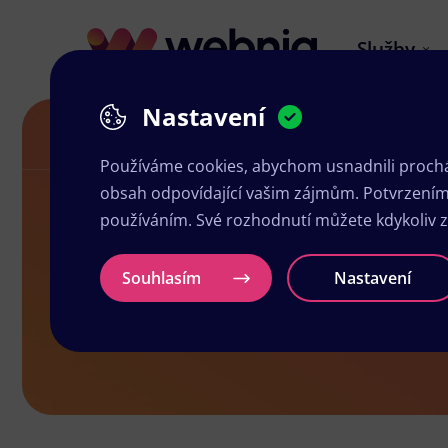
Služby
Nastavení
Letáky v Plané
Používáme cookies, abychom usnadnili prochá
obsah odpovídající vašim zájmům. Potvrzením n
používáním. Své rozhodnutí můžete kdykoliv 
Letáky v Pla
Souhlasím
Nastavení