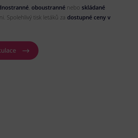
dnostranné
,
oboustranné
nebo
skládané
ni. Spolehlivý tisk letáků za
dostupné ceny v
kulace