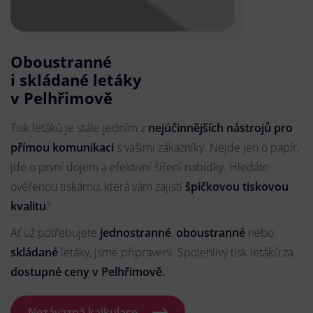
Oboustranné
i skládané letáky
v Pelhřimově
Tisk letáků je stále jedním z
nejúčinnějších nástrojů pro
přímou komunikaci
s vašimi zákazníky. Nejde jen o papír,
jde o první dojem a efektivní šíření nabídky. Hledáte
ověřenou tiskárnu, která vám zajistí
špičkovou tiskovou
kvalitu
?
Ať už potřebujete
jednostranné
,
oboustranné
nebo
skládané
letáky, jsme připraveni. Spolehlivý tisk letáků za
dostupné ceny v Pelhřimově.
Nezávazná kalkulace