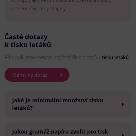
Roll-up, vlajky bez i s konsturkcí, reklamní áčko,
prezentační stěny, stojany.
Časté dotazy
k tisku letáků
Připravili jsme seznam nejčastějších dotazů k
tisku letáků
.
Mám jiný dotaz
Jaké je minimální množství tisku
letáků?
Jakou gramáž papíru zvolit pro tisk