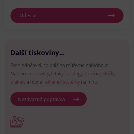
Odeslat
Další tiskoviny...
Prohlédněte si, co dalšího můžeme nabídnout.
Navrhneme
vizitky
,
letáky
,
katalogy
,
brožury
,
složky
,
plakáty
a různé
reklamní systémy
na míru.
Nezávazná poptávka