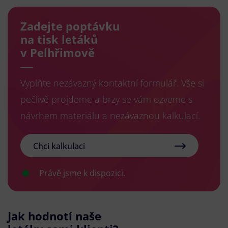
Zadejte poptávku
na tisk letáků
v Pelhřimově
Vyplňte nezávazný kontaktní formulář. Vše si
pečlivě projdeme a brzy se vám ozveme s
návrhem materiálu a nezávaznou kalkulací.
Chci kalkulaci
Právě jsme k dispozici.
Jak hodnotí naše