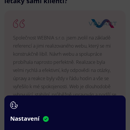
letáky sami klienti?
Společnost WEBNIA s.r.o. jsem zvolil na základě
referencí a jimi realizovaného webu, který se mi
konstrukčně libíl. Návrh webu a spolupráce
probíhala naprosto perfektně. Realizace byla
velmi rychlá a efektivní, kdy odpovědi na otázky,
úpravy a reakce byly vždy v řádu hodin a vše se
vyřešilo k mé spokojenosti. Web je dlouhodobě
vyhovující, stabilní, průběžně upravován a podílí se
na pozitivním vnímání naší značky.
MUDr. Radek Vyšohlíd
,
Nastavení
VENART s.r.o.