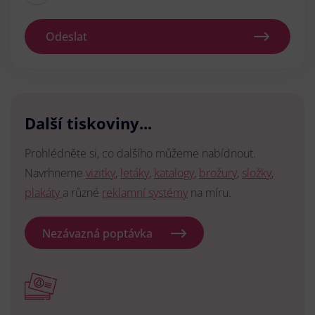
Odeslat
Další tiskoviny...
Prohlédněte si, co dalšího můžeme nabídnout.
Navrhneme
vizitky
,
letáky
,
katalogy
,
brožury
,
složky
,
plakáty
a různé
reklamní systémy
na míru.
Nezávazná poptávka