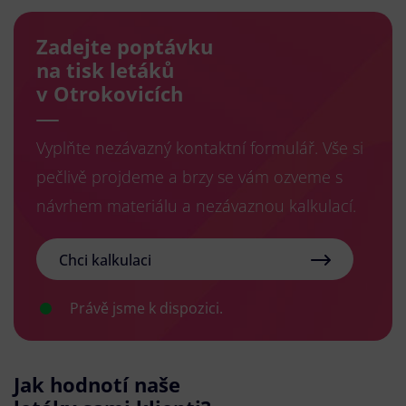
Zadejte poptávku
na tisk letáků
v Otrokovicích
Vyplňte nezávazný kontaktní formulář. Vše si
pečlivě projdeme a brzy se vám ozveme s
návrhem materiálu a nezávaznou kalkulací.
Chci kalkulaci
Právě jsme k dispozici.
Jak hodnotí naše