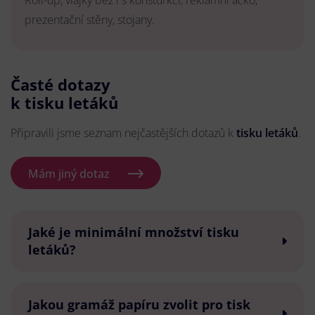
Roll-up, vlajky bez i s konsturkcí, reklamní áčko,
prezentační stěny, stojany.
Časté dotazy
k tisku letáků
Připravili jsme seznam nejčastějších dotazů k
tisku letáků
.
Mám jiný dotaz
Jaké je minimální množství tisku
letáků?
Jakou gramáž papíru zvolit pro tisk