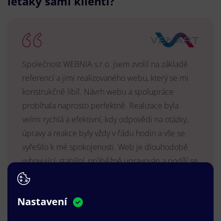
letáky sami klienti?
Společnost WEBNIA s.r.o. jsem zvolil na základě
referencí a jimi realizovaného webu, který se mi
konstrukčně libíl. Návrh webu a spolupráce
probíhala naprosto perfektně. Realizace byla
velmi rychlá a efektivní, kdy odpovědi na otázky,
úpravy a reakce byly vždy v řádu hodin a vše se
vyřešilo k mé spokojenosti. Web je dlouhodobě
vyhovující, stabilní, průběžně upravován a podílí se
na pozitivním vnímání naší značky.
MUDr. Radek Vyšohlíd
,
Nastavení
VENART s.r.o.