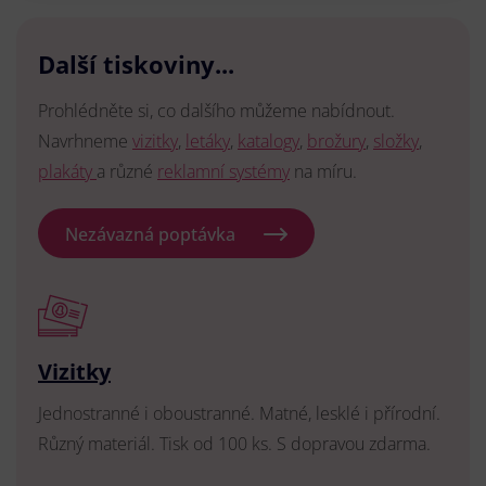
Další tiskoviny...
Prohlédněte si, co dalšího můžeme nabídnout.
Navrhneme
vizitky
,
letáky
,
katalogy
,
brožury
,
složky
,
plakáty
a různé
reklamní systémy
na míru.
Nezávazná poptávka
Vizitky
Jednostranné i oboustranné. Matné, lesklé i přírodní.
Různý materiál. Tisk od 100 ks. S dopravou zdarma.