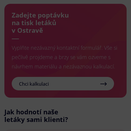
Zadejte poptávku
na tisk letáků
v Ostravě
Vyplňte nezávazný kontaktní formulář. Vše si
pečlivě projdeme a brzy se vám ozveme s
návrhem materiálu a nezávaznou kalkulací.
Chci kalkulaci
Jak hodnotí naše
letáky sami klienti?