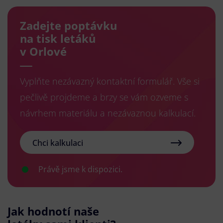
Zadejte poptávku
na tisk letáků
v Orlové
Vyplňte nezávazný kontaktní formulář. Vše si
pečlivě projdeme a brzy se vám ozveme s
návrhem materiálu a nezávaznou kalkulací.
Chci kalkulaci
Právě jsme k dispozici.
Jak hodnotí naše