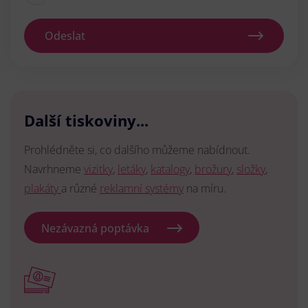
Odeslat
Další tiskoviny...
Prohlédněte si, co dalšího můžeme nabídnout.
Navrhneme
vizitky
,
letáky
,
katalogy
,
brožury
,
složky
,
plakáty
a různé
reklamní systémy
na míru.
Nezávazná poptávka