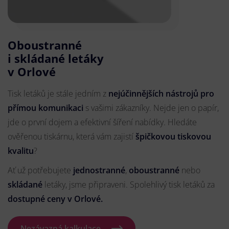
Oboustranné
i skládané letáky
v Orlové
Tisk letáků je stále jedním z
nejúčinnějších nástrojů pro
přímou komunikaci
s vašimi zákazníky. Nejde jen o papír,
jde o první dojem a efektivní šíření nabídky. Hledáte
ověřenou tiskárnu, která vám zajistí
špičkovou tiskovou
kvalitu
?
Ať už potřebujete
jednostranné
,
oboustranné
nebo
skládané
letáky, jsme připraveni. Spolehlivý tisk letáků za
dostupné ceny v Orlové.
Nezávazná kalkulace