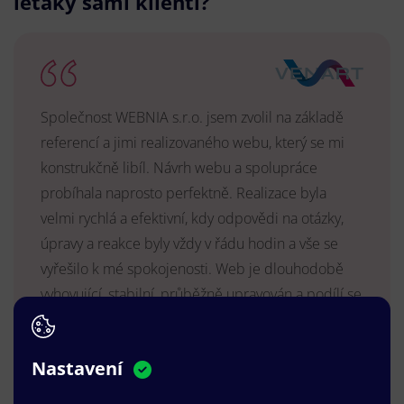
letáky sami klienti?
Společnost WEBNIA s.r.o. jsem zvolil na základě
referencí a jimi realizovaného webu, který se mi
konstrukčně libíl. Návrh webu a spolupráce
probíhala naprosto perfektně. Realizace byla
velmi rychlá a efektivní, kdy odpovědi na otázky,
úpravy a reakce byly vždy v řádu hodin a vše se
vyřešilo k mé spokojenosti. Web je dlouhodobě
vyhovující, stabilní, průběžně upravován a podílí se
na pozitivním vnímání naší značky.
MUDr. Radek Vyšohlíd
,
Nastavení
VENART s.r.o.