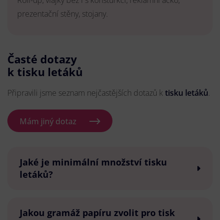
Roll-up, vlajky bez i s konsturkcí, reklamní áčko,
prezentační stěny, stojany.
Časté dotazy
k tisku letáků
Připravili jsme seznam nejčastějších dotazů k
tisku letáků
.
Mám jiný dotaz
Jaké je minimální množství tisku
letáků?
Jakou gramáž papíru zvolit pro tisk