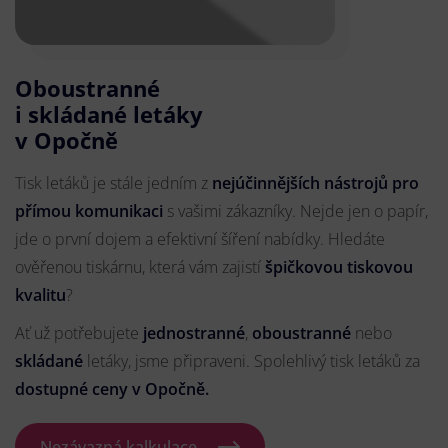
Oboustranné
i skládané letáky
v Opočně
Tisk letáků je stále jedním z
nejúčinnějších nástrojů pro
přímou komunikaci
s vašimi zákazníky. Nejde jen o papír,
jde o první dojem a efektivní šíření nabídky. Hledáte
ověřenou tiskárnu, která vám zajistí
špičkovou tiskovou
kvalitu
?
Ať už potřebujete
jednostranné
,
oboustranné
nebo
skládané
letáky, jsme připraveni. Spolehlivý tisk letáků za
dostupné ceny v Opočně.
Nezávazná kalkulace