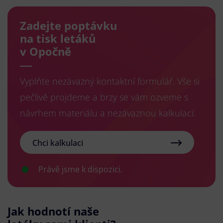
Zadejte poptávku
na tisk letáků
v Opočně
Vyplňte nezávazný kontaktní formulář. Vše si
pečlivě projdeme a brzy se vám ozveme s
návrhem materiálu a nezávaznou kalkulací.
Chci kalkulaci
Právě jsme k dispozici.
Jak hodnotí naše