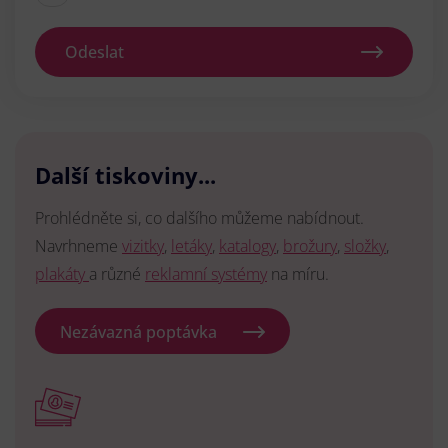
Odeslat
Další tiskoviny...
Prohlédněte si, co dalšího můžeme nabídnout.
Navrhneme
vizitky
,
letáky
,
katalogy
,
brožury
,
složky
,
plakáty
a různé
reklamní systémy
na míru.
Nezávazná poptávka