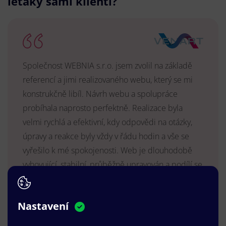
letáky sami klienti?
Společnost WEBNIA s.r.o. jsem zvolil na základě
referencí a jimi realizovaného webu, který se mi
konstrukčně libíl. Návrh webu a spolupráce
probíhala naprosto perfektně. Realizace byla
velmi rychlá a efektivní, kdy odpovědi na otázky,
úpravy a reakce byly vždy v řádu hodin a vše se
vyřešilo k mé spokojenosti. Web je dlouhodobě
vyhovující, stabilní, průběžně upravován a podílí se
na pozitivním vnímání naší značky.
MUDr. Radek Vyšohlíd
,
Nastavení
VENART s.r.o.