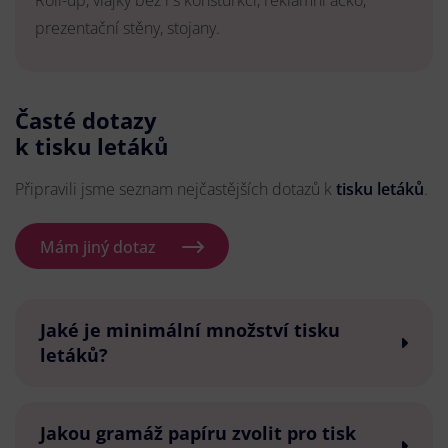
Roll-up, vlajky bez i s konsturkcí, reklamní áčko,
prezentační stěny, stojany.
Časté dotazy
k tisku letáků
Připravili jsme seznam nejčastějších dotazů k
tisku letáků
.
Mám jiný dotaz
Jaké je minimální množství tisku
letáků?
Jakou gramáž papíru zvolit pro tisk