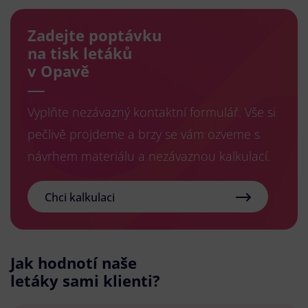
Zadejte poptávku
na tisk letáků
v Opavě
Vyplňte nezávazný kontaktní formulář. Vše si
pečlivě projdeme a brzy se vám ozveme s
návrhem materiálu a nezávaznou kalkulací.
Chci kalkulaci
Jak hodnotí naše
letáky sami klienti?