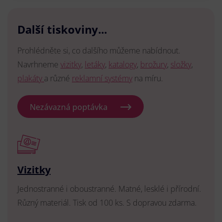
Další tiskoviny...
Prohlédněte si, co dalšího můžeme nabídnout.
Navrhneme
vizitky
,
letáky
,
katalogy
,
brožury
,
složky
,
plakáty
a různé
reklamní systémy
na míru.
Nezávazná poptávka
Vizitky
Jednostranné i oboustranné. Matné, lesklé i přírodní.
Různý materiál. Tisk od 100 ks. S dopravou zdarma.