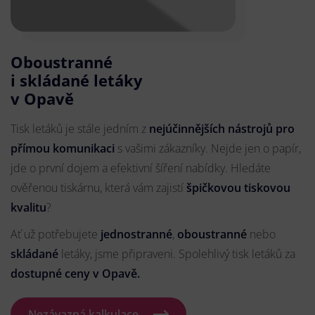
Oboustranné
i skládané letáky
v Opavě
Tisk letáků je stále jedním z
nejúčinnějších nástrojů pro
přímou komunikaci
s vašimi zákazníky. Nejde jen o papír,
jde o první dojem a efektivní šíření nabídky. Hledáte
ověřenou tiskárnu, která vám zajistí
špičkovou tiskovou
kvalitu
?
Ať už potřebujete
jednostranné
,
oboustranné
nebo
skládané
letáky, jsme připraveni. Spolehlivý tisk letáků za
dostupné ceny v Opavě.
Nezávazná kalkulace