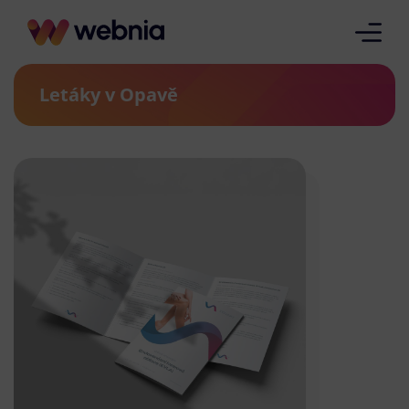
Letáky v Opavě