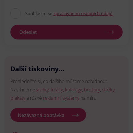
Souhlasím se
zpracováním osobních údajů
Odeslat
Další tiskoviny...
Prohlédněte si, co dalšího můžeme nabídnout.
Navrhneme
vizitky
,
letáky
,
katalogy
,
brožury
,
složky
,
plakáty
a různé
reklamní systémy
na míru.
Nezávazná poptávka