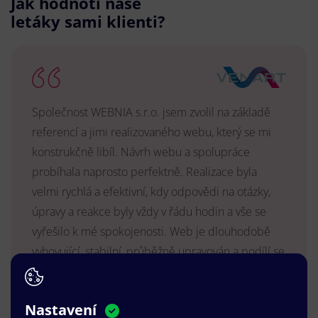
Jak hodnotí naše
letáky sami klienti?
Společnost WEBNIA s.r.o. jsem zvolil na základě
referencí a jimi realizovaného webu, který se mi
konstrukčně libíl. Návrh webu a spolupráce
probíhala naprosto perfektně. Realizace byla
velmi rychlá a efektivní, kdy odpovědi na otázky,
úpravy a reakce byly vždy v řádu hodin a vše se
vyřešilo k mé spokojenosti. Web je dlouhodobě
vyhovující, stabilní, průběžně upravován a podílí se
na pozitivním vnímání naší značky.
MUDr. Radek Vyšohlíd
,
Nastavení
VENART s.r.o.