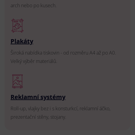
arch nebo po kusech.
Plakáty
Široká nabídka tiskovin - od rozměru A4 až po A0.
Velký výběr materiálů.
Reklamní systémy
Roll-up, vlajky bez i s konsturkcí, reklamní áčko,
prezentační stěny, stojany.