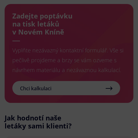
Zadejte poptávku
na tisk letáků
v Novém Kníně
Vyplňte nezávazný kontaktní formulář. Vše si
pečlivě projdeme a brzy se vám ozveme s
návrhem materiálu a nezávaznou kalkulací.
Chci kalkulaci
Jak hodnotí naše
letáky sami klienti?