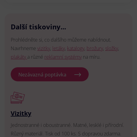
Další tiskoviny...
Prohlédněte si, co dalšího můžeme nabídnout.
Navrhneme
vizitky
,
letáky
,
katalogy
,
brožury
,
složky
,
plakáty
a různé
reklamní systémy
na míru.
Nezávazná poptávka
Vizitky
Jednostranné i oboustranné. Matné, lesklé i přírodní.
Různý materiál. Tisk od 100 ks. S dopravou zdarma.