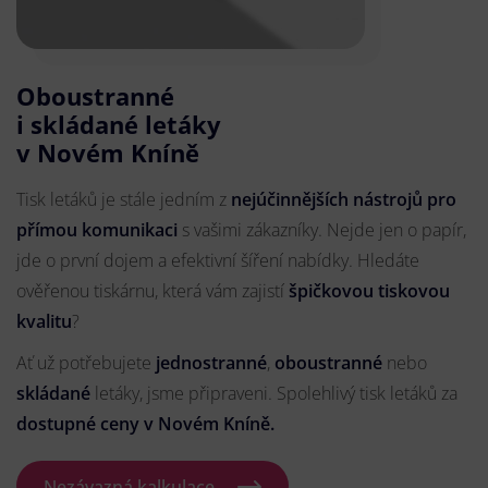
Oboustranné
i skládané letáky
v Novém Kníně
Tisk letáků je stále jedním z
nejúčinnějších nástrojů pro
přímou komunikaci
s vašimi zákazníky. Nejde jen o papír,
jde o první dojem a efektivní šíření nabídky. Hledáte
ověřenou tiskárnu, která vám zajistí
špičkovou tiskovou
kvalitu
?
Ať už potřebujete
jednostranné
,
oboustranné
nebo
skládané
letáky, jsme připraveni. Spolehlivý tisk letáků za
dostupné ceny v Novém Kníně.
Nezávazná kalkulace