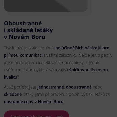
Oboustranné
i skládané letáky
v Novém Boru
Tisk letáků je stále jedním z
nejúčinnějších nástrojů pro
přímou komunikaci
s vašimi zákazníky. Nejde jen o papír,
jde o první dojem a efektivní šíření nabídky. Hledáte
ověřenou tiskárnu, která vám zajistí
špičkovou tiskovou
kvalitu
?
Ať už potřebujete
jednostranné
,
oboustranné
nebo
skládané
letáky, jsme připraveni. Spolehlivý tisk letáků za
dostupné ceny v Novém Boru.
Nezávazná kalkulace