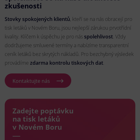
zkušenosti
Stovky spokojených klientů
, kteří se na nás obracejí pro
tisk letáků v Novém Boru, jsou nejlepší zárukou prvotřídní
kvality. Klíčem k úspěchu je pro nás
spolehlivost
. Vždy
dodržujeme smluvené termíny a nabízíme transparentní
ceník letáků bez skrytých nákladů. Pro bezchybný výsledek
provádíme
zdarma kontrolu tiskových dat
.
Kontaktujte nás
Zadejte poptávku
na tisk letáků
v Novém Boru