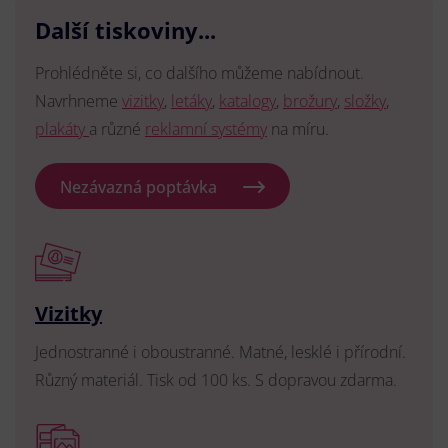
Další tiskoviny...
Prohlédněte si, co dalšího můžeme nabídnout.
Navrhneme
vizitky
,
letáky
,
katalogy
,
brožury
,
složky
,
plakáty
a různé
reklamní systémy
na míru.
Nezávazná poptávka
Vizitky
Jednostranné i oboustranné. Matné, lesklé i přírodní.
Různý materiál. Tisk od 100 ks. S dopravou zdarma.