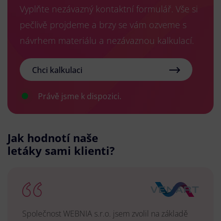
Vyplňte nezávazný kontaktní formulář. Vše si
pečlivě projdeme a brzy se vám ozveme s
návrhem materiálu a nezávaznou kalkulací.
Chci kalkulaci
Právě jsme k dispozici.
Jak hodnotí naše
letáky sami klienti?
Společnost WEBNIA s.r.o. jsem zvolil na základě