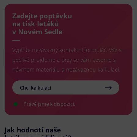
Zadejte poptávku
na tisk letáků
v Novém Sedle
Vyplňte nezávazný kontaktní formulář. Vše si
pečlivě projdeme a brzy se vám ozveme s
návrhem materiálu a nezávaznou kalkulací.
Chci kalkulaci
Právě jsme k dispozici.
Jak hodnotí naše