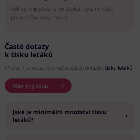
Roll-up, vlajky bez i s konsturkcí, reklamní áčko,
prezentační stěny, stojany.
Časté dotazy
k tisku letáků
Připravili jsme seznam nejčastějších dotazů k
tisku letáků
.
Mám jiný dotaz
Jaké je minimální množství tisku
letáků?