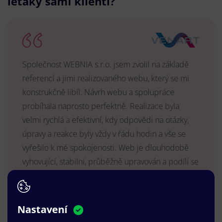
letáky sami klienti?
Společnost WEBNIA s.r.o. jsem zvolil na základě
referencí a jimi realizovaného webu, který se mi
konstrukčně libíl. Návrh webu a spolupráce
probíhala naprosto perfektně. Realizace byla
velmi rychlá a efektivní, kdy odpovědi na otázky,
úpravy a reakce byly vždy v řádu hodin a vše se
vyřešilo k mé spokojenosti. Web je dlouhodobě
vyhovující, stabilní, průběžně upravován a podílí se
na pozitivním vnímání naší značky.
MUDr. Radek Vyšohlíd
,
VENART s.r.o.
Nastavení