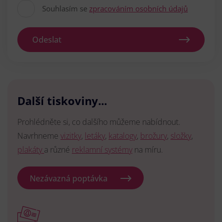
Souhlasím se
zpracováním osobních údajů
Odeslat
Další tiskoviny...
Prohlédněte si, co dalšího můžeme nabídnout.
Navrhneme
vizitky
,
letáky
,
katalogy
,
brožury
,
složky
,
plakáty
a různé
reklamní systémy
na míru.
Nezávazná poptávka