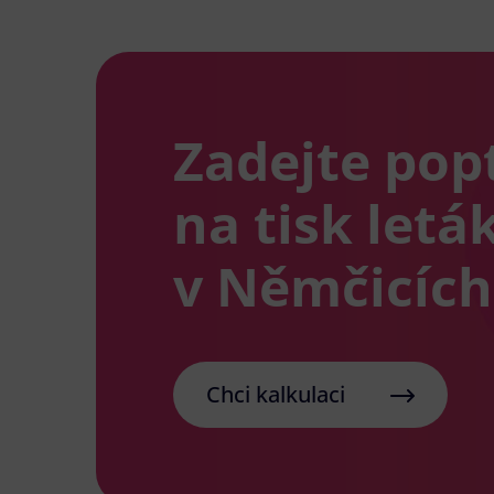
Zadejte pop
na tisk letá
v Němčicíc
Chci kalkulaci