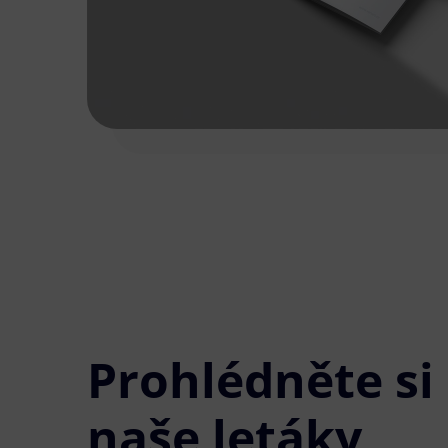
Prohlédněte si
naše letáky