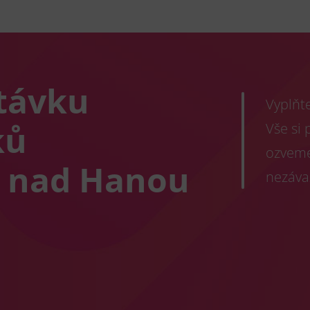
távku
Vyplňt
ků
Vše si
ozveme
h nad Hanou
nezáva