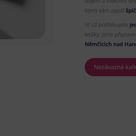
dojem a efektivní ší
která vám zajistí
špi
Ať už potřebujete
je
letáky, jsme připrave
Němčicích nad Han
Nezávazná kal