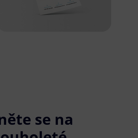
něte se na
louholeté