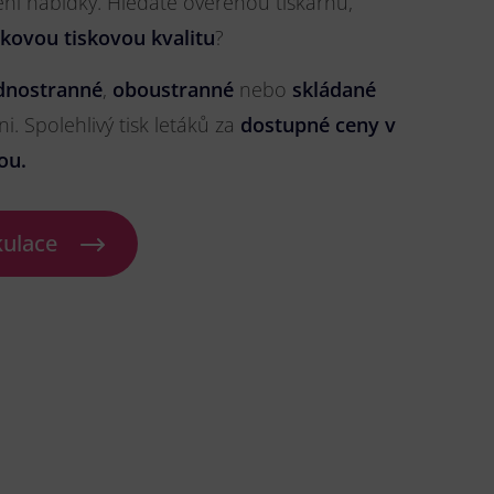
ření nabídky. Hledáte ověřenou tiskárnu,
čkovou tiskovou kvalitu
?
dnostranné
,
oboustranné
nebo
skládané
ni. Spolehlivý tisk letáků za
dostupné ceny v
ou.
kulace