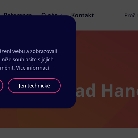
Reference
O nás
Kontakt
Proč
zení webu a zobrazovali
íže souhlasíte s jejich
změnit.
Více informací
mčicích nad Ha
Jen technické