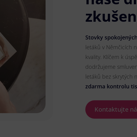
zkušen
Stovky spokojených
letáků v Němčicích n
kvality. Klíčem k ús
dodržujeme smluvené
letáků bez skrytých
zdarma kontrolu ti
Kontaktujte n