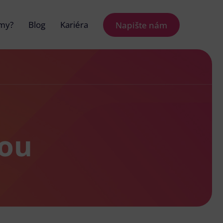
 my?
Blog
Kariéra
Napište nám
nou