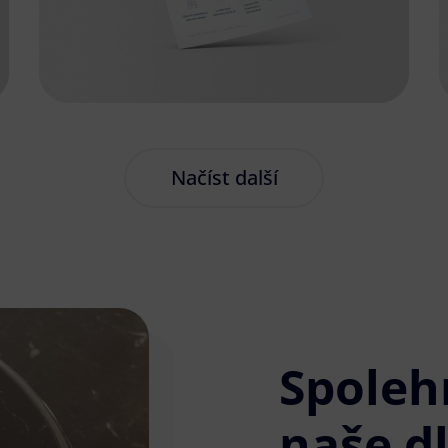
Načíst další
Spoleh
naše d