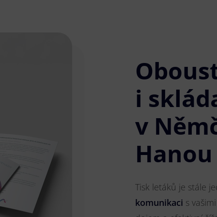
Obous
i sklád
v Němč
Hanou
Tisk letáků je stále 
komunikaci
s vašimi