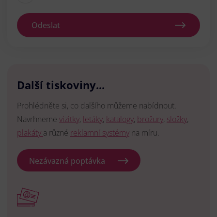
Odeslat
Další tiskoviny...
Prohlédněte si, co dalšího můžeme nabídnout.
Navrhneme
vizitky
,
letáky
,
katalogy
,
brožury
,
složky
,
plakáty
a různé
reklamní systémy
na míru.
Nezávazná poptávka