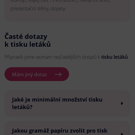
Roll-up, vlajky bez i s konsturkcí, reklamní áčko,
prezentační stěny, stojany.
Časté dotazy
k tisku letáků
Připravili jsme seznam nejčastějších dotazů k
tisku letáků
.
Mám jiný dotaz
Jaké je minimální množství tisku
letáků?
Jakou gramáž papíru zvolit pro tisk