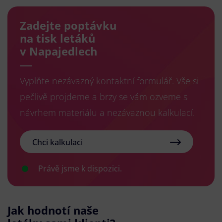
Zadejte poptávku
na tisk letáků
v Napajedlech
Vyplňte nezávazný kontaktní formulář. Vše si
pečlivě projdeme a brzy se vám ozveme s
návrhem materiálu a nezávaznou kalkulací.
Chci kalkulaci
Právě jsme k dispozici.
Jak hodnotí naše