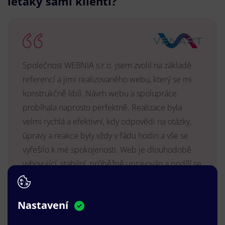
letáky sami klienti?
Společnost WEBNIA s.r.o. jsem zvolil na základě
referencí a jimi realizovaného webu, který se mi
konstrukčně libíl. Návrh webu a spolupráce
probíhala naprosto perfektně. Realizace byla
velmi rychlá a efektivní, kdy odpovědi na otázky,
úpravy a reakce byly vždy v řádu hodin a vše se
vyřešilo k mé spokojenosti. Web je dlouhodobě
vyhovující, stabilní, průběžně upravován a podílí se
na pozitivním vnímání naší značky.
MUDr. Radek Vyšohlíd
,
Nastavení
VENART s.r.o.