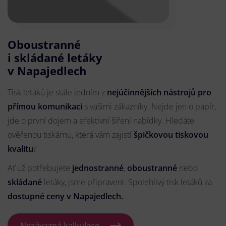
Oboustranné
i skládané letáky
v Napajedlech
Tisk letáků je stále jedním z
nejúčinnějších nástrojů pro
přímou komunikaci
s vašimi zákazníky. Nejde jen o papír,
jde o první dojem a efektivní šíření nabídky. Hledáte
ověřenou tiskárnu, která vám zajistí
špičkovou tiskovou
kvalitu
?
Ať už potřebujete
jednostranné
,
oboustranné
nebo
skládané
letáky, jsme připraveni. Spolehlivý tisk letáků za
dostupné ceny v Napajedlech.
Nezávazná kalkulace