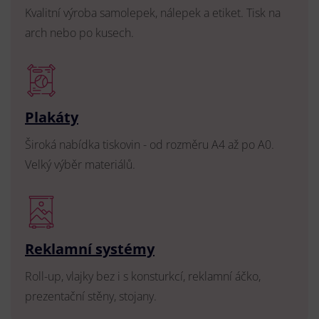
Kvalitní výroba samolepek, nálepek a etiket. Tisk na
arch nebo po kusech.
Plakáty
Široká nabídka tiskovin - od rozměru A4 až po A0.
Velký výběr materiálů.
Reklamní systémy
Roll-up, vlajky bez i s konsturkcí, reklamní áčko,
prezentační stěny, stojany.