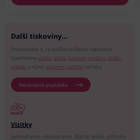
Další tiskoviny...
Prohlédněte si, co dalšího můžeme nabídnout.
Navrhneme
vizitky
,
letáky
,
katalogy
,
brožury
,
složky
,
plakáty
a různé
reklamní systémy
na míru.
Nezávazná poptávka
Vizitky
Jednostranné i oboustranné. Matné, lesklé i přírodní.