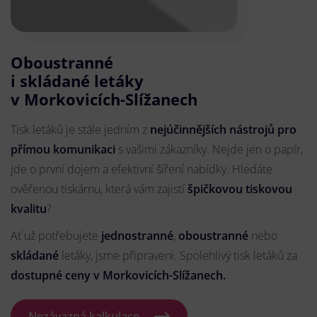
Oboustranné
i skládané letáky
v Morkovicích-Slížanech
Tisk letáků je stále jedním z
nejúčinnějších nástrojů pro
přímou komunikaci
s vašimi zákazníky. Nejde jen o papír,
jde o první dojem a efektivní šíření nabídky. Hledáte
ověřenou tiskárnu, která vám zajistí
špičkovou tiskovou
kvalitu
?
Ať už potřebujete
jednostranné
,
oboustranné
nebo
skládané
letáky, jsme připraveni. Spolehlivý tisk letáků za
dostupné ceny v Morkovicích-Slížanech.
Nezávazná kalkulace