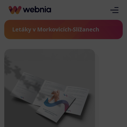
Letáky v Morkovicích-Slížanech