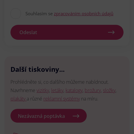
Souhlasím se
zpracováním osobních údajů
Odeslat
Další tiskoviny...
Prohlédněte si, co dalšího můžeme nabídnout.
Navrhneme
vizitky
,
letáky
,
katalogy
,
brožury
,
složky
,
plakáty
a různé
reklamní systémy
na míru.
Nezávazná poptávka