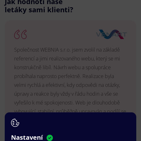
Jak hodnotí naše
letáky sami klienti?
Společnost WEBNIA s.r.o. jsem zvolil na základě
referencí a jimi realizovaného webu, který se mi
konstrukčně libíl. Návrh webu a spolupráce
probíhala naprosto perfektně. Realizace byla
velmi rychlá a efektivní, kdy odpovědi na otázky,
úpravy a reakce byly vždy v řádu hodin a vše se
vyřešilo k mé spokojenosti. Web je dlouhodobě
vyhovující, stabilní, průběžně upravován a podílí se
na pozitivním vnímání naší značky.
MUDr. Radek Vyšohlíd
,
Nastavení
VENART s.r.o.