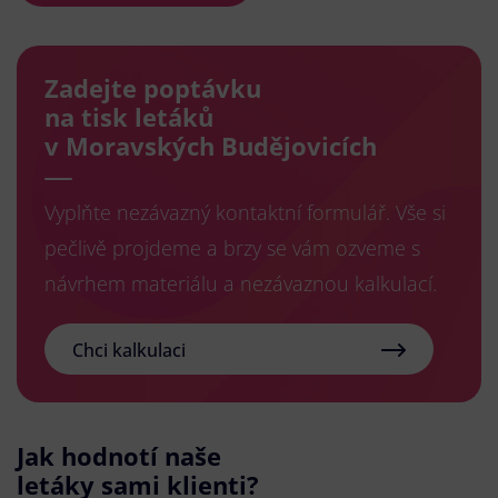
Zadejte poptávku
na tisk letáků
v Moravských Budějovicích
Vyplňte nezávazný kontaktní formulář. Vše si
pečlivě projdeme a brzy se vám ozveme s
návrhem materiálu a nezávaznou kalkulací.
Chci kalkulaci
Jak hodnotí naše
letáky sami klienti?