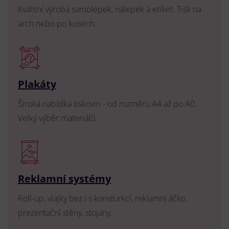
Kvalitní výroba samolepek, nálepek a etiket. Tisk na
arch nebo po kusech.
Plakáty
Široká nabídka tiskovin - od rozměru A4 až po A0.
Velký výběr materiálů.
Reklamní systémy
Roll-up, vlajky bez i s konsturkcí, reklamní áčko,
prezentační stěny, stojany.