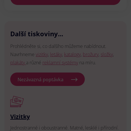
Další tiskoviny...
Prohlédněte si, co dalšího můžeme nabídnout.
Navrhneme
vizitky
,
letáky
,
katalogy
,
brožury
,
složky
,
plakáty
a různé
reklamní systémy
na míru.
Nezávazná poptávka
Vizitky
Jednostranné i oboustranné. Matné, lesklé i přírodní.