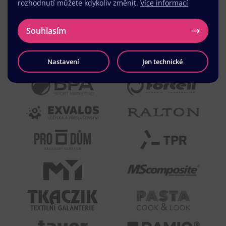
rozhodnutí můžete kdykoliv změnit.
Více informací
Souhlasím
Nastavení
Jen technické