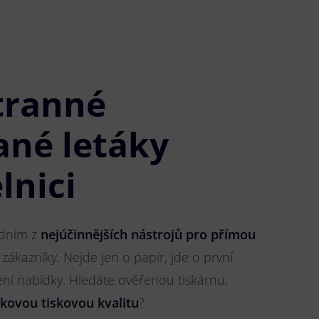
tranné
ané letáky
lnici
jedním z
nejúčinnějších nástrojů pro přímou
 zákazníky. Nejde jen o papír, jde o první
ření nabídky. Hledáte ověřenou tiskárnu,
čkovou tiskovou kvalitu
?