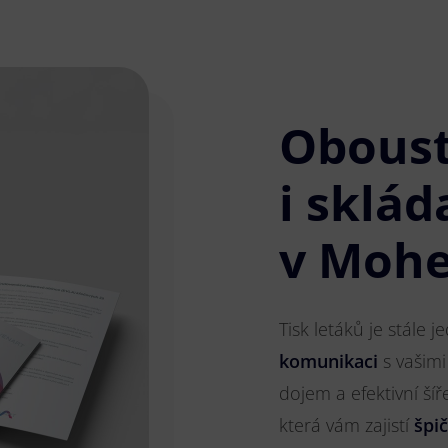
Obous
i sklád
v Mohe
Tisk letáků je stále 
komunikaci
s vašimi
dojem a efektivní ší
která vám zajistí
špi