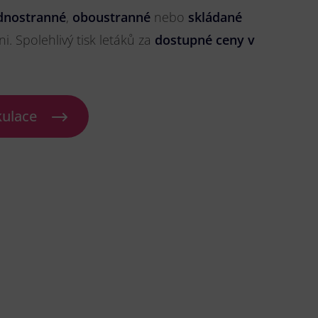
dnostranné
,
oboustranné
nebo
skládané
ni. Spolehlivý tisk letáků za
dostupné ceny v
kulace