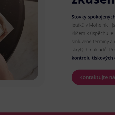
Stovky spokojených
letáků v Mohelnici, j
Klíčem k úspěchu je
smluvené termíny a 
skrytých nákladů. P
kontrolu tiskových 
Kontaktujte n