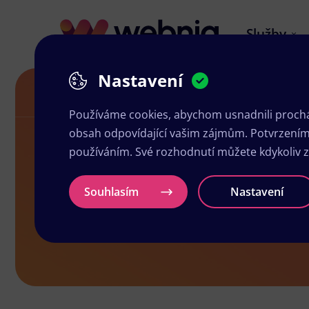
Služby
Nastavení
Letáky v Mohelnici
Používáme cookies, abychom usnadnili prochá
obsah odpovídající vašim zájmům. Potvrzením n
používáním. Své rozhodnutí můžete kdykoliv 
Letáky v Moh
Souhlasím
Nastavení