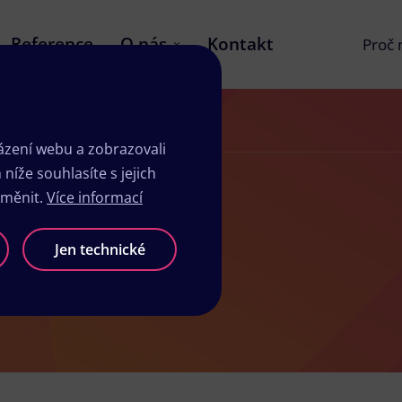
Reference
O nás
Kontakt
Proč
zení webu a zobrazovali
íže souhlasíte s jejich
změnit.
Více informací
elnici
Jen technické