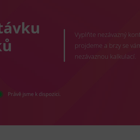
távku
Vyplňte nezávazný konta
ků
projdeme a brzy se vá
nezávaznou kalkulací.
Právě jsme k dispozici.