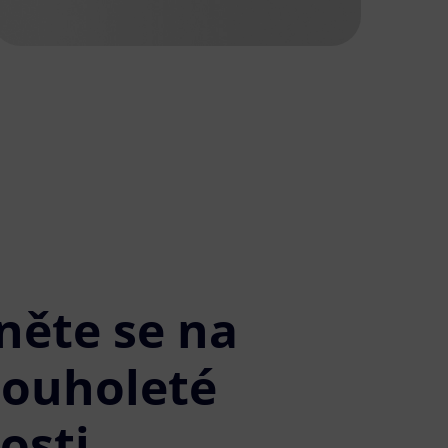
něte se na
louholeté
osti