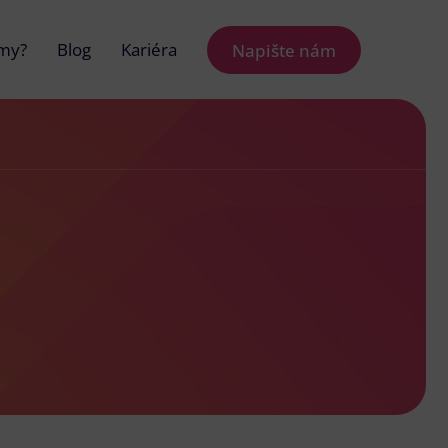
 my?
Blog
Kariéra
Napište nám