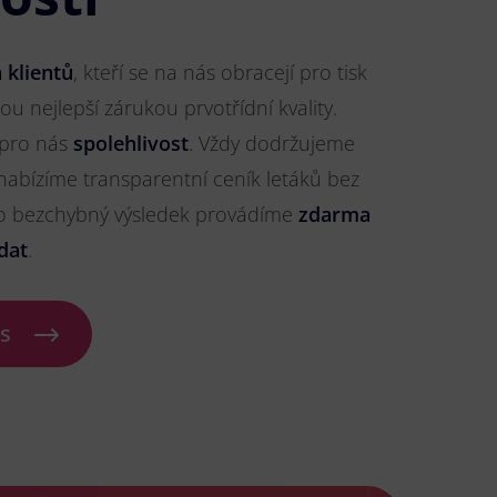
 klientů
, kteří se na nás obracejí pro tisk
sou nejlepší zárukou prvotřídní kvality.
 pro nás
spolehlivost
. Vždy dodržujeme
nabízíme transparentní ceník letáků bez
ro bezchybný výsledek provádíme
zdarma
dat
.
ás