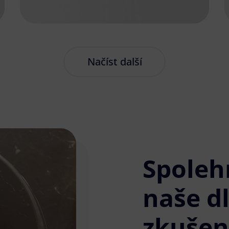
Načíst další
Spoleh
naše d
zkušen