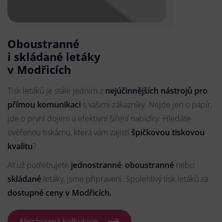
Oboustranné
i skládané letáky
v Modřicích
Tisk letáků je stále jedním z
nejúčinnějších nástrojů pro
přímou komunikaci
s vašimi zákazníky. Nejde jen o papír,
jde o první dojem a efektivní šíření nabídky. Hledáte
ověřenou tiskárnu, která vám zajistí
špičkovou tiskovou
kvalitu
?
Ať už potřebujete
jednostranné
,
oboustranné
nebo
skládané
letáky, jsme připraveni. Spolehlivý tisk letáků za
dostupné ceny v Modřicích.
Nezávazná kalkulace