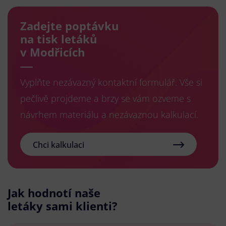
Zadejte poptávku
na tisk letáků
v Modřicích
Vyplňte nezávazný kontaktní formulář. Vše si
pečlivě projdeme a brzy se vám ozveme s
návrhem materiálu a nezávaznou kalkulací.
Chci kalkulaci
Jak hodnotí naše
letáky sami klienti?