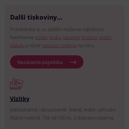
Další tiskoviny...
Prohlédněte si, co dalšího můžeme nabídnout.
Navrhneme
vizitky
,
letáky
,
katalogy
,
brožury
,
složky
,
plakáty
a různé
reklamní systémy
na míru.
Nezávazná poptávka
Vizitky
Jednostranné i oboustranné. Matné, lesklé i přírodní.
Různý materiál. Tisk od 100 ks. S dopravou zdarma.