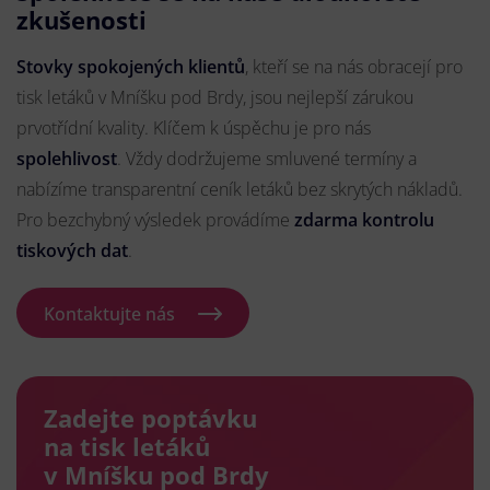
zkušenosti
Stovky spokojených klientů
, kteří se na nás obracejí pro
tisk letáků v Mníšku pod Brdy, jsou nejlepší zárukou
prvotřídní kvality. Klíčem k úspěchu je pro nás
spolehlivost
. Vždy dodržujeme smluvené termíny a
nabízíme transparentní ceník letáků bez skrytých nákladů.
Pro bezchybný výsledek provádíme
zdarma kontrolu
tiskových dat
.
Kontaktujte nás
Zadejte poptávku
na tisk letáků
v Mníšku pod Brdy