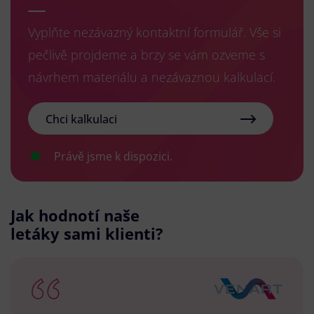
Vyplňte nezávazný kontaktní formulář. Vše si
pečlivě projdeme a brzy se vám ozveme s
návrhem materiálu a nezávaznou kalkulací.
Chci kalkulaci
Právě jsme k dispozici.
Jak hodnotí naše
letáky sami klienti?