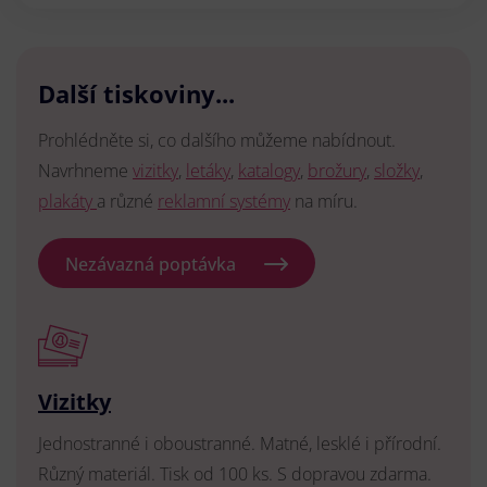
Další tiskoviny...
Prohlédněte si, co dalšího můžeme nabídnout.
Navrhneme
vizitky
,
letáky
,
katalogy
,
brožury
,
složky
,
plakáty
a různé
reklamní systémy
na míru.
Nezávazná poptávka
Vizitky
Jednostranné i oboustranné. Matné, lesklé i přírodní.
Různý materiál. Tisk od 100 ks. S dopravou zdarma.