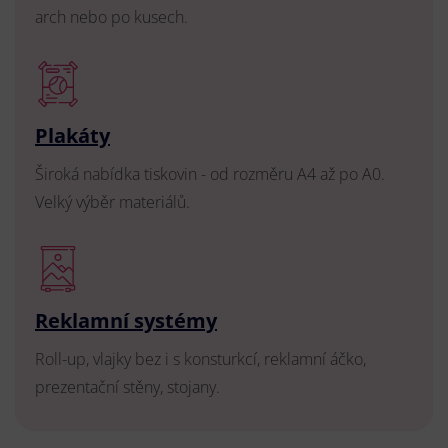
arch nebo po kusech.
Plakáty
Široká nabídka tiskovin - od rozměru A4 až po A0.
Velký výběr materiálů.
Reklamní systémy
Roll-up, vlajky bez i s konsturkcí, reklamní áčko,
prezentační stěny, stojany.