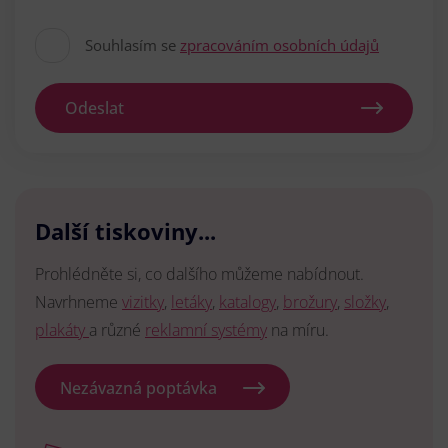
Souhlasím se
zpracováním osobních údajů
Odeslat
Další tiskoviny...
Prohlédněte si, co dalšího můžeme nabídnout.
Navrhneme
vizitky
,
letáky
,
katalogy
,
brožury
,
složky
,
plakáty
a různé
reklamní systémy
na míru.
Nezávazná poptávka