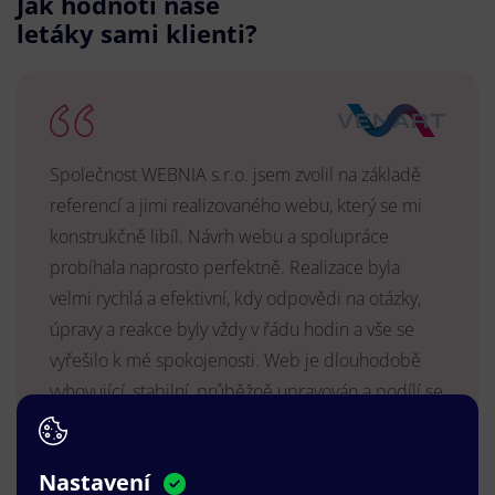
Jak hodnotí naše
letáky sami klienti?
Společnost WEBNIA s.r.o. jsem zvolil na základě
referencí a jimi realizovaného webu, který se mi
konstrukčně libíl. Návrh webu a spolupráce
probíhala naprosto perfektně. Realizace byla
velmi rychlá a efektivní, kdy odpovědi na otázky,
úpravy a reakce byly vždy v řádu hodin a vše se
vyřešilo k mé spokojenosti. Web je dlouhodobě
vyhovující, stabilní, průběžně upravován a podílí se
na pozitivním vnímání naší značky.
MUDr. Radek Vyšohlíd
,
Nastavení
VENART s.r.o.