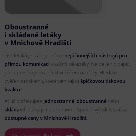
Oboustranné
i skládané letáky
v Mnichově Hradišti
Tisk letáků je stále jedním z
nejúčinnějších nástrojů pro
přímou komunikaci
s vašimi zákazníky. Nejde jen o papír,
jde o první dojem a efektivní šíření nabídky. Hledáte
ověřenou tiskárnu, která vám zajistí
špičkovou tiskovou
kvalitu
?
Ať už potřebujete
jednostranné
,
oboustranné
nebo
skládané
letáky, jsme připraveni. Spolehlivý tisk letáků za
dostupné ceny v Mnichově Hradišti.
Nezávazná kalkulace