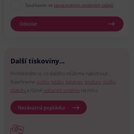
Souhlasím se
zpracováním osobních údajů
Odeslat
Další tiskoviny...
Prohlédněte si, co dalšího můžeme nabídnout.
Navrhneme
vizitky
,
letáky
,
katalogy
,
brožury
,
složky
,
plakáty
a různé
reklamní systémy
na míru.
Nezávazná poptávka