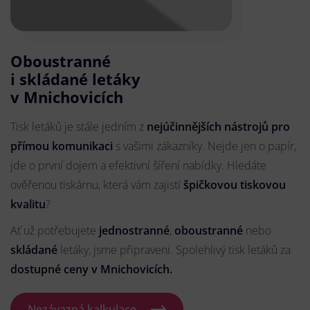
Oboustranné
i skládané letáky
v Mnichovicích
Tisk letáků je stále jedním z
nejúčinnějších nástrojů pro
přímou komunikaci
s vašimi zákazníky. Nejde jen o papír,
jde o první dojem a efektivní šíření nabídky. Hledáte
ověřenou tiskárnu, která vám zajistí
špičkovou tiskovou
kvalitu
?
Ať už potřebujete
jednostranné
,
oboustranné
nebo
skládané
letáky, jsme připraveni. Spolehlivý tisk letáků za
dostupné ceny v Mnichovicích.
Nezávazná kalkulace