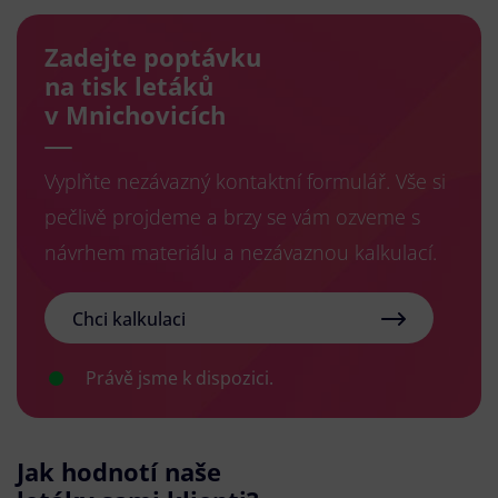
Zadejte poptávku
na tisk letáků
v Mnichovicích
Vyplňte nezávazný kontaktní formulář. Vše si
pečlivě projdeme a brzy se vám ozveme s
návrhem materiálu a nezávaznou kalkulací.
Chci kalkulaci
Právě jsme k dispozici.
Jak hodnotí naše