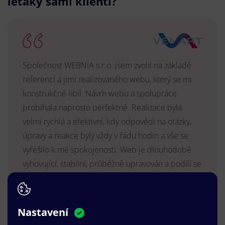
letáky sami klienti?
Společnost WEBNIA s.r.o. jsem zvolil na základě
referencí a jimi realizovaného webu, který se mi
konstrukčně libíl. Návrh webu a spolupráce
probíhala naprosto perfektně. Realizace byla
velmi rychlá a efektivní, kdy odpovědi na otázky,
úpravy a reakce byly vždy v řádu hodin a vše se
vyřešilo k mé spokojenosti. Web je dlouhodobě
vyhovující, stabilní, průběžně upravován a podílí se
na pozitivním vnímání naší značky.
MUDr. Radek Vyšohlíd
,
VENART s.r.o.
Nastavení