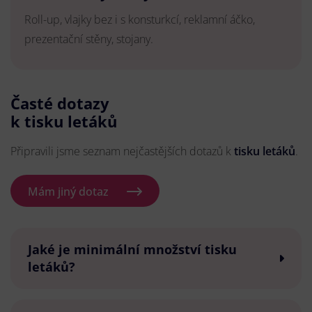
Roll-up, vlajky bez i s konsturkcí, reklamní áčko,
prezentační stěny, stojany.
Časté dotazy
k tisku letáků
Připravili jsme seznam nejčastějších dotazů k
tisku letáků
.
Mám jiný dotaz
Jaké je minimální množství tisku
letáků?